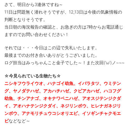
さて、明日から3連休ですね～
11日は問題無く潜れそうですが、12,13日は今後の気象情報の
判断となりそうです。
当日朝の海況報告の確認と、お急ぎの方は7時からお電話通じ
ますのでお問い合わせください！
それでは・・・今日はこの辺で失礼いたします。
最後までのお付き合いありがとうございました。
ログ担当はみっちゃんこと金子でした～！また次回('ω')ノ~~~
☆今見られている生物たち☆
ニシキフウライウオ、ハナゴイ幼魚、イバラタツ、ウミテン
グ、ヤノダテハゼ、アカハチハゼ、クビアカハゼ、ハコフグ
幼魚、チンアナゴ、
オキナワベニハゼ、アオスジテンジクダ
イ、アオハナテンジクダイ、ネジリンボウ、ヒレナガネジリ
ンボウ、アナモリチュウコシオリエビ、イソギンチャクモエ
ビ
などなど～