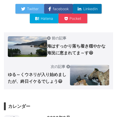
Twitter
facebook
LinkedIn
Hatena
Pocket
前の記事
海はすっかり落ち着き穏やかな
海況に恵まれてま～す😆
次の記事
ゆる～くウネリが入り始めまし
たが、終日イケるでしょう😃
カレンダー