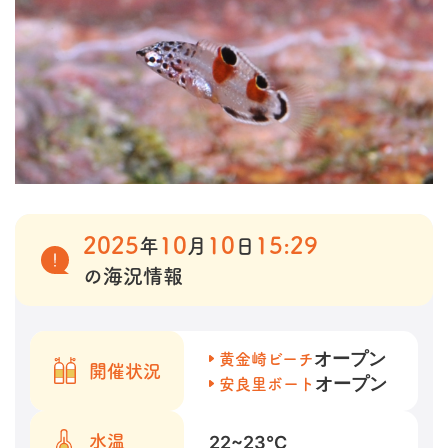
2025
10
10
15:29
年
月
日
の海況情報
オープン
黄金崎ビーチ
開催状況
オープン
安良里ボート
22~23
℃
水温