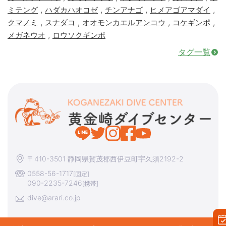
,
,
,
,
ミテング
ハダカハオコゼ
チンアナゴ
ヒメアゴアマダイ
,
,
,
,
クマノミ
スナダコ
オオモンカエルアンコウ
コケギンポ
,
メガネウオ
ロウソクギンポ
タグ一覧
〒410-3501 静岡県賀茂郡西伊豆町宇久須2192-2
0558-56-1717
[固定]
090-2235-7246
[携帯]
dive@arari.co.jp