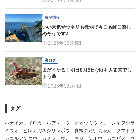
2026年08月5日
海況情報
いい天気🌞ウネリも微弱で今日も終日楽し
めそうです♪
2026年08月5日
海ログ
まだイケる！明日8月5日(水)も大丈夫でし
ょう😄
2026年08月4日
タグ
,
,
,
ハナイカ
イロカエルアンコウ
オオウミウマ
ニシキフウラ
,
,
,
イウオ
ヒレナガネジリンボウ
真鯛のだいちゃん
クマドリ
,
,
,
,
カエルアンコウ
カミソリウオ
ネジリンボウ
カスザメ
ウ