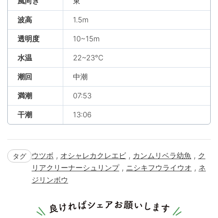
風向き
東
波高
1.5m
透明度
10~15m
水温
22~23℃
潮回
中潮
満潮
07:53
干潮
13:06
,
,
,
ウツボ
オシャレカクレエビ
カンムリベラ幼魚
ク
タグ
,
,
リアクリーナーシュリンプ
ニシキフウライウオ
ネ
ジリンボウ