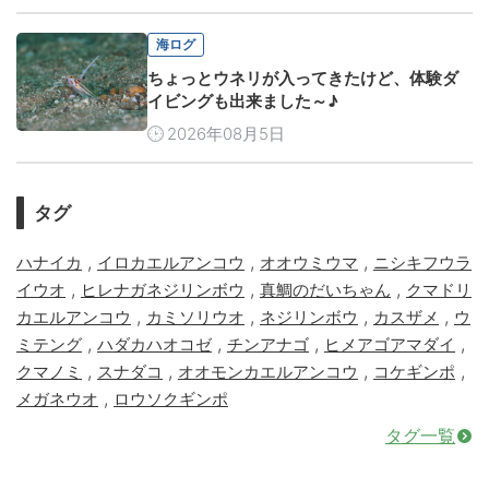
海ログ
ちょっとウネリが入ってきたけど、体験ダ
イビングも出来ました～♪
2026年08月5日
タグ
,
,
,
ハナイカ
イロカエルアンコウ
オオウミウマ
ニシキフウラ
,
,
,
イウオ
ヒレナガネジリンボウ
真鯛のだいちゃん
クマドリ
,
,
,
,
カエルアンコウ
カミソリウオ
ネジリンボウ
カスザメ
ウ
,
,
,
,
ミテング
ハダカハオコゼ
チンアナゴ
ヒメアゴアマダイ
,
,
,
,
クマノミ
スナダコ
オオモンカエルアンコウ
コケギンポ
,
メガネウオ
ロウソクギンポ
タグ一覧