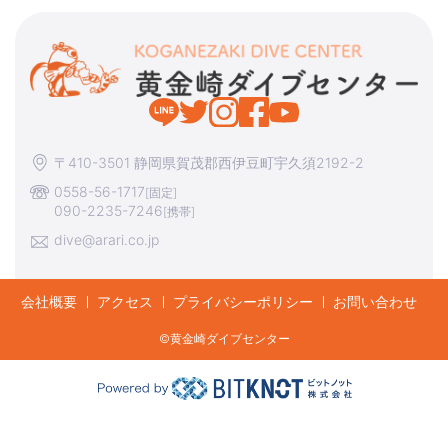
〒410-3501 静岡県賀茂郡西伊豆町宇久須2192-2
0558-56-1717
[固定]
090-2235-7246
[携帯]
dive@arari.co.jp
会社概要
アクセス
プライバシーポリシー
お問い合わせ
©︎黄金崎ダイブセンター