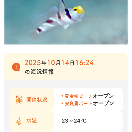
2025
10
14
16:24
年
月
日
の海況情報
オープン
黄金崎ビーチ
開催状況
オープン
安良里ボート
23～24
℃
水温