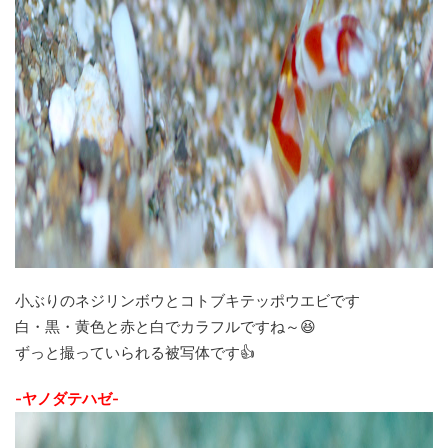
小ぶりのネジリンボウとコトブキテッポウエビです
白・黒・黄色と赤と白でカラフルですね～😆
ずっと撮っていられる被写体です👍
-ヤノダテハゼ-