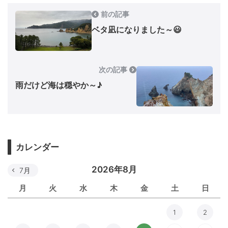
前の記事
ベタ凪になりました～😃
次の記事
雨だけど海は穏やか～♪
カレンダー
2026年8月
7月
月
火
水
木
金
土
日
1
2