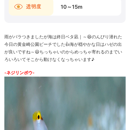
10～15
m
透明度
雨がパラつきましたが海は終日ベタ凪｜～😆のんびり潜れた
今日の黄金崎公園ビーチでした👍海が穏やかな日はハゼの出
が良いですね～😃ちっちゃいのからめっちゃ寄れるのまでい
ろいろいてそこから動けなくなっちゃいます♪
-ネジリンボウ-