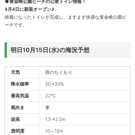
◆黄金崎公園ビーチの公衆トイレ情報！
4月4日に新装オープン♪
綺麗になったトイレが完成し、ますます快適な黄金崎公園ビ
ーチです。
明日10月15日(水)の海況予想
天気
雨のちくもり
降水確率
50→20%
最高気温
22℃
風向き
東
波高
1.5→2.5m
透明度
10～15m