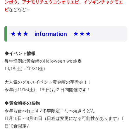
ンボウ、アナモリチュウコシオリエビ、イソギンチャクモエ
ビ
などなど～
★★★ information ★★★
◆イベント情報
毎年恒例の黄金崎のHalloween week🎃
10/18(土)～10/31(金)
大人気のグルメイベント黄金崎の芋煮会！！
今年は11/15(土)、16(日)お２日間開催です！
◆黄金崎冬の名物
今年も食べれます♪冬季限定！なべ焼きうどん
11月10日～3月31日（日程は変更になる可能性があります）1
日10食限定♪