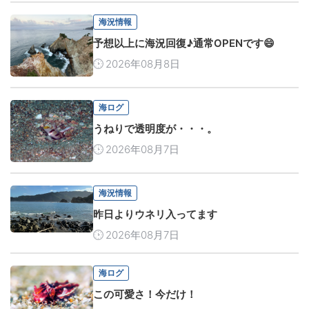
海況情報
予想以上に海況回復♪通常OPENです😄
2026年08月8日
海ログ
うねりで透明度が・・・。
2026年08月7日
海況情報
昨日よりウネリ入ってます
2026年08月7日
海ログ
この可愛さ！今だけ！