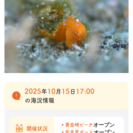
2025
10
15
17:00
年
月
日
の海況情報
オープン
黄金崎ビーチ
開催状況
オープン
安良里ボート