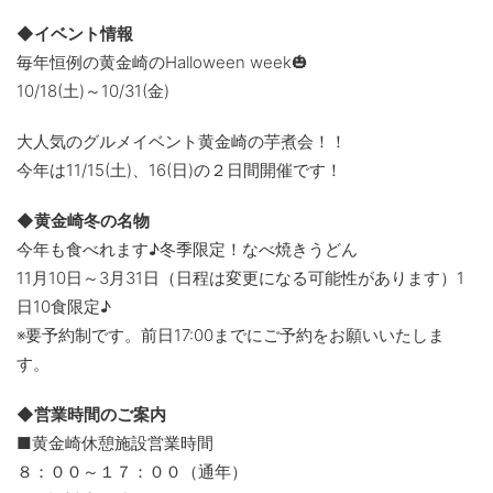
◆イベント情報
毎年恒例の黄金崎のHalloween week🎃
10/18(土)～10/31(金)
大人気のグルメイベント黄金崎の芋煮会！！
今年は11/15(土)、16(日)の２日間開催です！
◆黄金崎冬の名物
今年も食べれます♪冬季限定！なべ焼きうどん
11月10日～3月31日（日程は変更になる可能性があります）1
日10食限定♪
※要予約制です。前日17:00までにご予約をお願いいたしま
す。
◆営業時間のご案内
■黄金崎休憩施設営業時間
８：００～１７：００（通年）