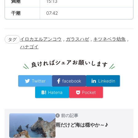
満潮
15:13
干潮
07:42
,
,
,
イロカエルアンコウ
ガラスハゼ
キツネベラ幼魚
タグ
ハナゴイ
Twitter
facebook
LinkedIn
Hatena
Pocket
前の記事
雨だけど海は穏やか～♪