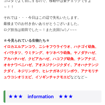
ゴロタでよく目にするので、移動中は要チェックですよ
～！！
それでは・・・今日はこの辺で失礼いたします。
最後までのお付き合いありがとうございました。
ログ担当は前田でした～！また次回('ω')ノ~~~
☆今見られている生物たち☆
イロカエルアンコウ、ニシキフウライウオ、ハナゴイ幼魚、
イバラタツ、ウミテング、キツネベラ幼魚、ヤノダテハゼ、
アカハチハゼ、クビアカハゼ、ハコフグ幼魚、チンアナゴ、
オキナワベニハゼ、アオスジテンジクダイ、アオハナテンジ
クダイ、ネジリンボウ、ヒレナガネジリンボウ、アナモリチ
ュウコシオリエビ、イソギンチャクモエビ
などなど～
★★★ information ★★★