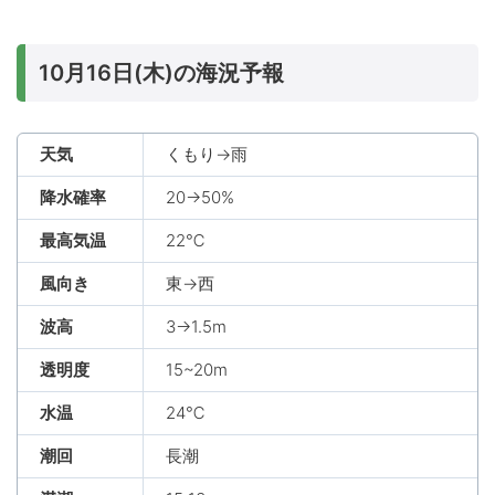
10月16日(木)の海況予報
天気
くもり→雨
降水確率
20→50%
最高気温
22℃
風向き
東→西
波高
3→1.5m
透明度
15~20m
水温
24℃
潮回
長潮