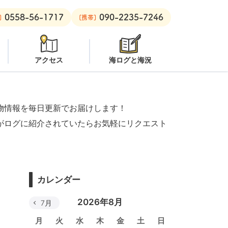
0558-56-1717
090-2235-7246
ン
安良里ボート：
オープン
]
[携帯]
アクセス
海ログと海況
物情報を毎日更新でお届けします！
がログに紹介されていたらお気軽にリクエスト
カレンダー
2026年8月
7月
月
火
水
木
金
土
日