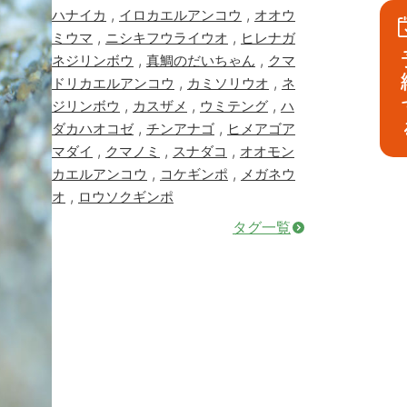
,
,
ハナイカ
イロカエルアンコウ
オオウ
,
,
ミウマ
ニシキフウライウオ
ヒレナガ
予
,
,
ネジリンボウ
真鯛のだいちゃん
クマ
,
,
ドリカエルアンコウ
カミソリウオ
ネ
,
,
,
ジリンボウ
カスザメ
ウミテング
ハ
,
,
ダカハオコゼ
チンアナゴ
ヒメアゴア
,
,
,
マダイ
クマノミ
スナダコ
オオモン
,
,
カエルアンコウ
コケギンポ
メガネウ
,
オ
ロウソクギンポ
タグ一覧