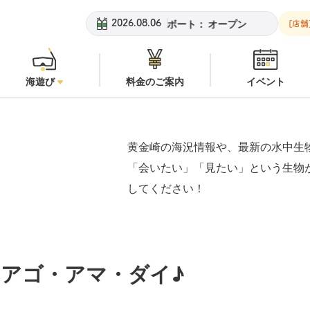
チ：
オープン
安良里ボート：
オープン
黄金崎ビーチ：
オープ
2026.08.06
[店舗
海遊び
料金のご案内
イベント
黄金崎の海況情報や、最新の水中生
「会いたい」「見たい」という生物
してください！
アゴ・アマ・ダイ♪