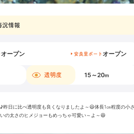
海況情報
オープン
オープン
チ
安良里ボート
15～20
透明度
m
♪昨日に比べ透明度も良くなりましたよ～😃体長1㎝程度の小
らいの太さのヒメジョーもめっちゃ可愛い～よ～😆