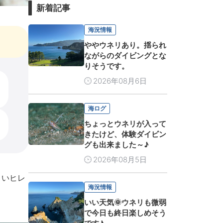
新着記事
海況情報
ややウネリあり。揺られ
ながらのダイビングとな
りそうです。
2026年08月6日
海ログ
ちょっとウネリが入って
きたけど、体験ダイビン
グも出来ました～♪
2026年08月5日
さいヒレ
海況情報
いい天気🌞ウネリも微弱
で今日も終日楽しめそう