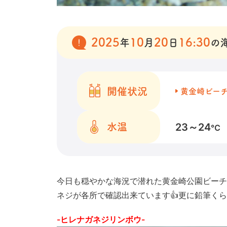
2025
10
20
16:30
年
月
日
の
開催状況
黄金崎ビー
23～24
水温
℃
今日も穏やかな海況で潜れた黄金崎公園ビーチ
ネジが各所で確認出来ています👍更に鉛筆く
-ヒレナガネジリンボウ-