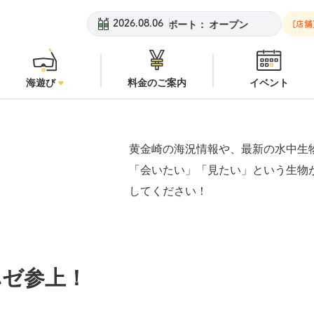
：
オープン
安良里ボート：
オープン
黄金崎ビーチ：
オープン
2026.08.06
[店舗
海遊び
料金のご案内
イベント
黄金崎の海況情報や、最新の水中生
「会いたい」「見たい」という生物
してください！
ハゼ参上！