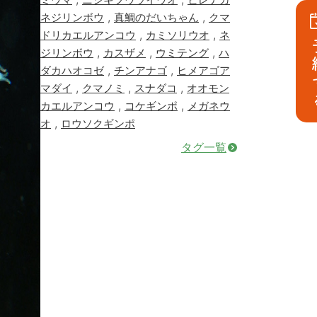
,
,
ネジリンボウ
真鯛のだいちゃん
クマ
,
,
ドリカエルアンコウ
カミソリウオ
ネ
予
,
,
,
ジリンボウ
カスザメ
ウミテング
ハ
,
,
ダカハオコゼ
チンアナゴ
ヒメアゴア
,
,
,
マダイ
クマノミ
スナダコ
オオモン
,
,
カエルアンコウ
コケギンポ
メガネウ
,
オ
ロウソクギンポ
タグ一覧