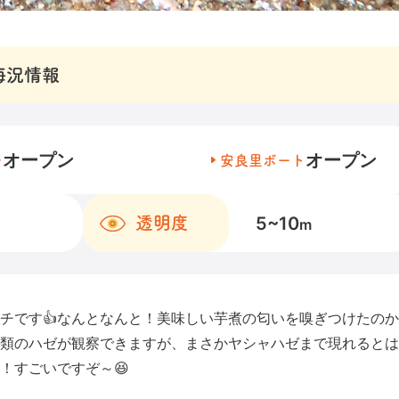
海況情報
オープン
オープン
チ
安良里ボート
5~10
透明度
m
チです👍なんとなんと！美味しい芋煮の匂いを嗅ぎつけたの
類のハゼが観察できますが、まさかヤシャハゼまで現れるとは
！すごいですぞ～😆