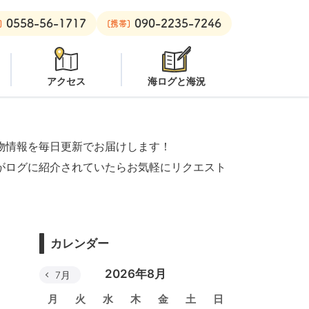
0558-56-1717
090-2235-7246
安良里ボート：
オープン
]
[携帯]
アクセス
海ログと海況
物情報を毎日更新でお届けします！
がログに紹介されていたらお気軽にリクエスト
カレンダー
2026年8月
7月
月
火
水
木
金
土
日