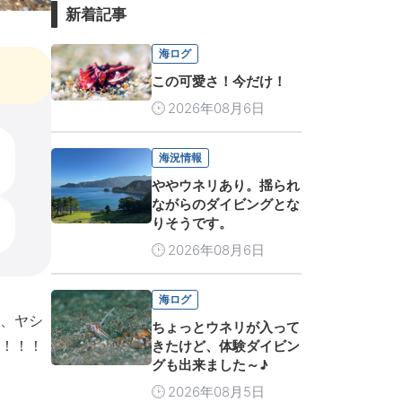
新着記事
海ログ
この可愛さ！今だけ！
2026年08月6日
海況情報
ややウネリあり。揺られ
ながらのダイビングとな
りそうです。
2026年08月6日
海ログ
か、ヤシ
ちょっとウネリが入って
！！！
きたけど、体験ダイビン
グも出来ました～♪
2026年08月5日