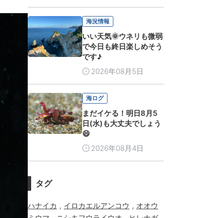
海況情報
いい天気🌞ウネリも微弱
で今日も終日楽しめそう
です♪
2026年08月5日
海ログ
まだイケる！明日8月5
日(水)も大丈夫でしょう
😄
2026年08月4日
タグ
,
,
ハナイカ
イロカエルアンコウ
オオウ
,
,
ミウマ
ニシキフウライウオ
ヒレナガ