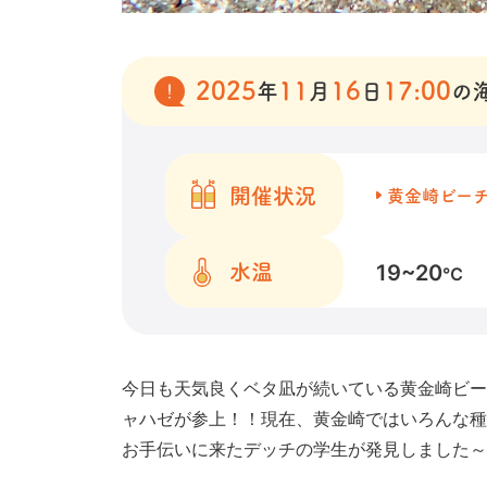
2025
11
16
17:00
年
月
日
の
開催状況
黄金崎ビー
19~20
水温
℃
今日も天気良くベタ凪が続いている黄金崎ビー
ャハゼが参上！！現在、黄金崎ではいろんな種
お手伝いに来たデッチの学生が発見しました～