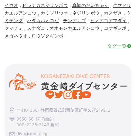
,
,
,
イウオ
ヒレナガネジリンボウ
真鯛のだいちゃん
クマドリ
,
,
,
,
カエルアンコウ
カミソリウオ
ネジリンボウ
カスザメ
ウ
,
,
,
,
ミテング
ハダカハオコゼ
チンアナゴ
ヒメアゴアマダイ
,
,
,
,
クマノミ
スナダコ
オオモンカエルアンコウ
コケギンポ
,
メガネウオ
ロウソクギンポ
タグ一覧
〒410-3501 静岡県賀茂郡西伊豆町宇久須2192-2
0558-56-1717
[固定]
090-2235-7246
[携帯]
dive@arari.co.jp