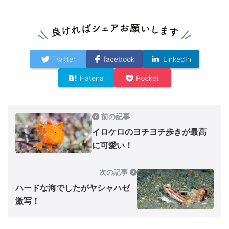
Twitter
facebook
LinkedIn
Hatena
Pocket
前の記事
イロケロのヨチヨチ歩きが最高
に可愛い！
次の記事
ハードな海でしたがヤシャハゼ
激写！