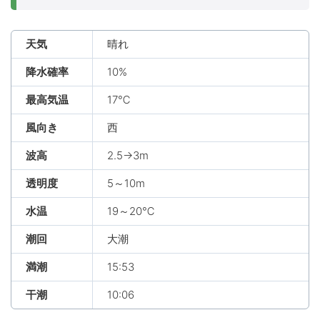
天気
晴れ
降水確率
10%
最高気温
17℃
風向き
西
波高
2.5→3m
透明度
5～10m
水温
19～20℃
潮回
大潮
満潮
15:53
干潮
10:06