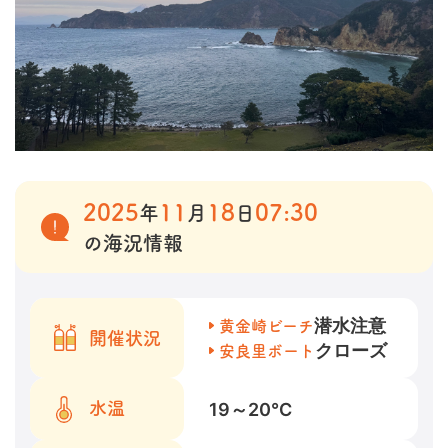
2025
11
18
07:30
年
月
日
の海況情報
潜水注意
黄金崎ビーチ
開催状況
クローズ
安良里ボート
19～20
℃
水温