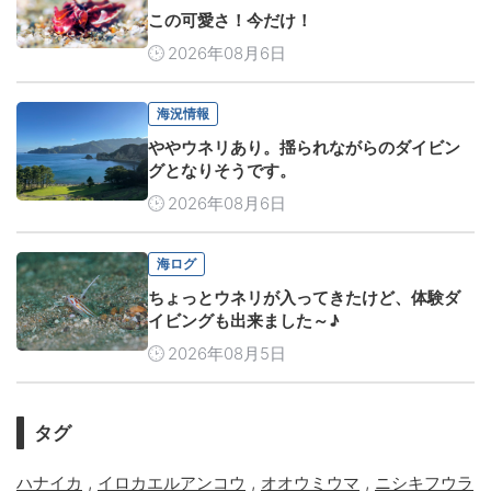
この可愛さ！今だけ！
2026年08月6日
海況情報
ややウネリあり。揺られながらのダイビン
グとなりそうです。
2026年08月6日
海ログ
ちょっとウネリが入ってきたけど、体験ダ
イビングも出来ました～♪
2026年08月5日
タグ
,
,
,
ハナイカ
イロカエルアンコウ
オオウミウマ
ニシキフウラ