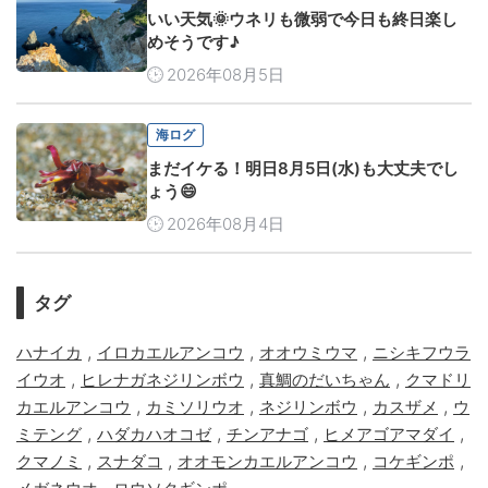
いい天気🌞ウネリも微弱で今日も終日楽し
めそうです♪
2026年08月5日
海ログ
まだイケる！明日8月5日(水)も大丈夫でし
ょう😄
2026年08月4日
タグ
,
,
,
ハナイカ
イロカエルアンコウ
オオウミウマ
ニシキフウラ
,
,
,
イウオ
ヒレナガネジリンボウ
真鯛のだいちゃん
クマドリ
,
,
,
,
カエルアンコウ
カミソリウオ
ネジリンボウ
カスザメ
ウ
,
,
,
,
ミテング
ハダカハオコゼ
チンアナゴ
ヒメアゴアマダイ
,
,
,
,
クマノミ
スナダコ
オオモンカエルアンコウ
コケギンポ
,