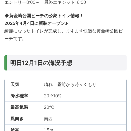
エントリー8:00～ 最終エキジット16:00
◆黄金崎公園ビーチの公衆トイレ情報！
2025年4月4日に新装オープン♪
綺麗になったトイレが完成し、ますます快適な黄金崎公園ビ
ーチです。
明日12月1日の海況予想
天気
晴れ 昼前から時々くもり
降水確率
20→10%
最高気温
20℃
風向き
南西
波高
1.5m