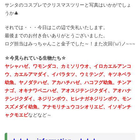
サンタのコスプレでクリスマスツリーと写真はいかがでしょ
うか🎄
それでは・・・今日はこの辺で失礼いたします。
最後までのお付き合いありがとうございました。
ログ担当はみっちゃんこと金子でした～！また次回('ω')ノ~~~
☆今見られている生物たち☆
ヤシャハゼ、ワモンダコ、カミソリウオ、イロカエルアンコ
ウ、カエルアマダイ、イバラタツ、ウミテング、キツネベラ
幼魚、ヤノダテハゼ、アカハチハゼ、ハコフグ幼魚、チンア
ナゴ、
オキナワベニハゼ、アオスジテンジクダイ、アオハナ
テンジクダイ、ネジリンボウ、ヒレナガネジリンボウ、モン
スズメダイ幼魚、アナモリチュウコシオリエビ、イソギンチ
ャクモエビ
などなど～