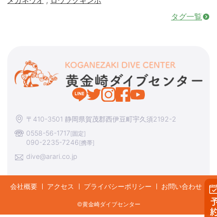
メガネウオ
ロウソクギンポ
タグ一覧
〒410-3501 静岡県賀茂郡西伊豆町宇久須2192-2
0558-56-1717
[固定]
090-2235-7246
[携帯]
dive@arari.co.jp
会社概要
アクセス
プライバシーポリシー
お問い合わせ
©︎黄金崎ダイブセンター