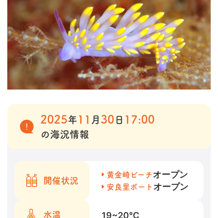
2025
11
30
17:00
年
月
日
の海況情報
オープン
黄金崎ビーチ
開催状況
オープン
安良里ボート
19~20
℃
水温