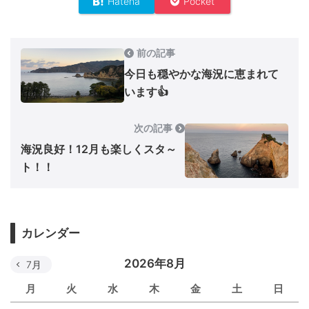
Hatena
Pocket
前の記事
今日も穏やかな海況に恵まれて
います👍
次の記事
海況良好！12月も楽しくスタ～
ト！！
カレンダー
2026年8月
7月
月
火
水
木
金
土
日