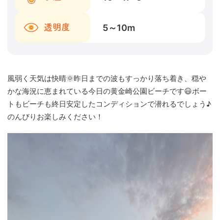
5～10
m
透明度
風弱く天気は快晴🌞昨日までの波もすっかり落ち着き、穏や
かな海況に恵まれている今日の黄金崎公園ビーチです😃ボー
トもビーチも終日安定したコンディションで潜れるでしょう♪
のんびりお楽しみください！