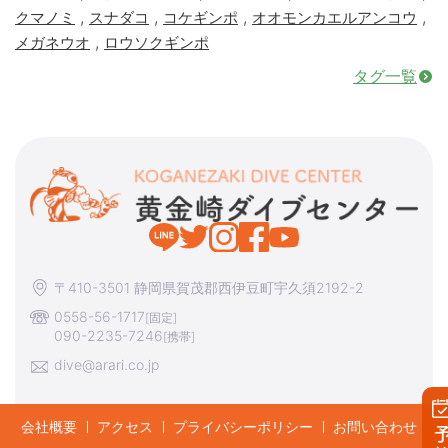
,
,
,
,
クマノミ
スナダコ
コケギンポ
オオモンカエルアンコウ
,
メガネウオ
ロウソクギンポ
タグ一覧
〒410-3501 静岡県賀茂郡西伊豆町宇久須2192-2
0558-56-1717
[固定]
090-2235-7246
[携帯]
dive@arari.co.jp
会社概要
アクセス
プライバシーポリシー
お問い合わせ