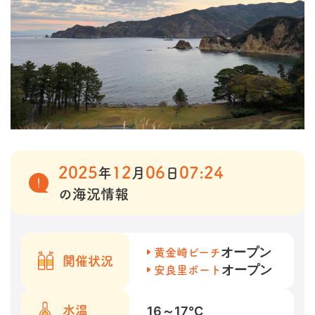
2025
12
06
07:24
年
月
日
の海況情報
オープン
黄金崎ビーチ
開催状況
オープン
安良里ボート
16～17
℃
水温