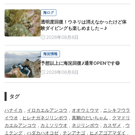
海ログ
透明度回復！ウネリは消えなかったけど体
験ダイビングも楽しめました～♪
2026年08月8日
海況情報
予想以上に海況回復♪通常OPENです😄
2026年08月8日
タグ
,
,
,
ハナイカ
イロカエルアンコウ
オオウミウマ
ニシキフウラ
,
,
,
イウオ
ヒレナガネジリンボウ
真鯛のだいちゃん
クマドリ
,
,
,
,
カエルアンコウ
カミソリウオ
ネジリンボウ
カスザメ
ウ
,
,
,
,
ミテング
ハダカハオコゼ
チンアナゴ
ヒメアゴアマダイ