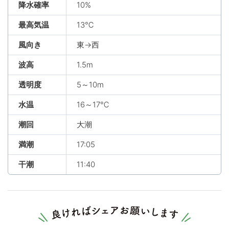
降水確率
10%
最高気温
13℃
風向き
東→西
波高
1.5m
透明度
5～10m
水温
16～17℃
潮回
大潮
満潮
17:05
干潮
11:40