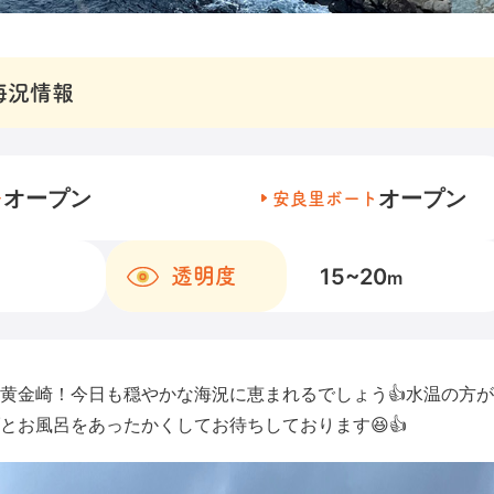
海況情報
オープン
オープン
チ
安良里ボート
15~20
透明度
m
黄金崎！今日も穏やかな海況に恵まれるでしょう👍水温の方
とお風呂をあったかくしてお待ちしております😆👍