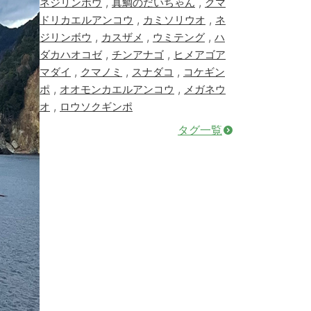
,
,
ネジリンボウ
真鯛のだいちゃん
クマ
,
,
ドリカエルアンコウ
カミソリウオ
ネ
,
,
,
ジリンボウ
カスザメ
ウミテング
ハ
,
,
ダカハオコゼ
チンアナゴ
ヒメアゴア
,
,
,
マダイ
クマノミ
スナダコ
コケギン
,
,
ポ
オオモンカエルアンコウ
メガネウ
,
オ
ロウソクギンポ
タグ一覧