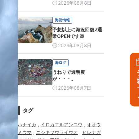
2026年08月8日
海況情報
予想以上に海況回復♪通
常OPENです😄
2026年08月8日
海ログ
うねりで透明度
予
が・・・。
2026年08月7日
タグ
,
,
ハナイカ
イロカエルアンコウ
オオウ
,
,
ミウマ
ニシキフウライウオ
ヒレナガ