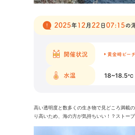
2025
12
22
07:15
年
月
日
の
開催状況
黄金崎ビー
18~18.5
水温
℃
高い透明度と数多くの生き物で見どころ満載の
り高いため、海の方が気持ちいい！？ストーブ