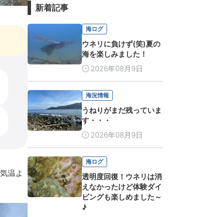
新着記事
海ログ
ウネリに負けず(笑)夏の
海を楽しみました！
2026年08月9日
海況情報
うねりがまだ残っていま
す・・・
2026年08月9日
海ログ
が気温よ
透明度回復！ウネリは消
えなかったけど体験ダイ
ビングも楽しめました～
♪