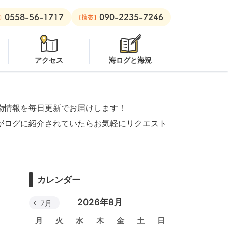
0558-56-1717
090-2235-7246
オープン
安良里ボート：
オープン
]
[携帯]
アクセス
海ログと海況
物情報を毎日更新でお届けします！
がログに紹介されていたらお気軽にリクエスト
カレンダー
2026年8月
7月
月
火
水
木
金
土
日