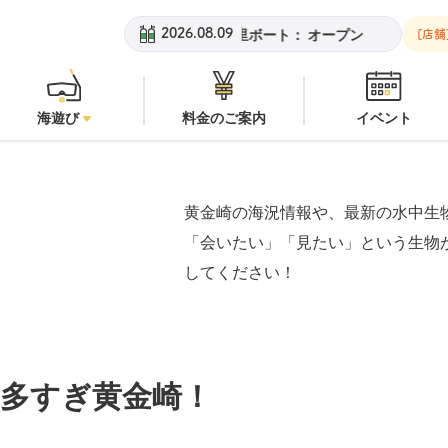
金崎ビーチ：
オープン
安良里ボート：
オープン
黄金崎ビーチ：
2026.08.09
[店舗
海遊び
料金のご案内
イベント
黄金崎の海況情報や、最新の水中生
「会いたい」「見たい」という生物
してください！
多すぎ黄金崎！