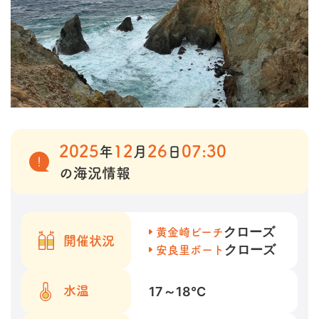
2025
12
26
07:30
年
月
日
の海況情報
クローズ
黄金崎ビーチ
開催状況
クローズ
安良里ボート
17～18
℃
水温