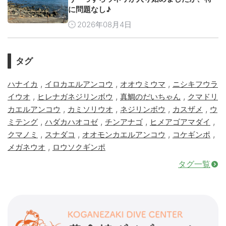
に問題なし♪
2026年08月4日
タグ
,
,
,
ハナイカ
イロカエルアンコウ
オオウミウマ
ニシキフウラ
,
,
,
イウオ
ヒレナガネジリンボウ
真鯛のだいちゃん
クマドリ
,
,
,
,
カエルアンコウ
カミソリウオ
ネジリンボウ
カスザメ
ウ
,
,
,
,
ミテング
ハダカハオコゼ
チンアナゴ
ヒメアゴアマダイ
,
,
,
,
クマノミ
スナダコ
オオモンカエルアンコウ
コケギンポ
,
メガネウオ
ロウソクギンポ
タグ一覧