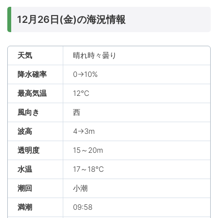
12月26日(金)の海況情報
天気
晴れ時々曇り
降水確率
0→10%
最高気温
12℃
風向き
西
波高
4→3m
透明度
15～20m
水温
17～18℃
潮回
小潮
満潮
09:58