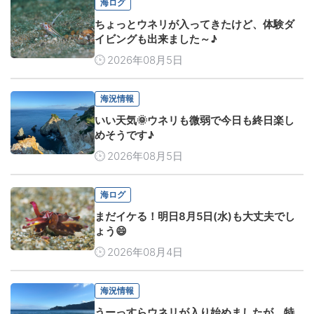
海ログ
ちょっとウネリが入ってきたけど、体験ダ
イビングも出来ました～♪
2026年08月5日
海況情報
いい天気🌞ウネリも微弱で今日も終日楽し
めそうです♪
2026年08月5日
海ログ
まだイケる！明日8月5日(水)も大丈夫でし
ょう😄
2026年08月4日
海況情報
うーっすらウネリが入り始めましたが、特