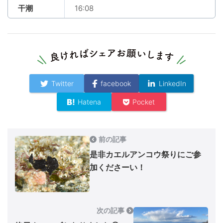
干潮
16:08
Twitter
facebook
LinkedIn
Hatena
Pocket
前の記事
是非カエルアンコウ祭りにご参
加くださーい！
次の記事