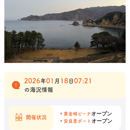
2026
01
18
07:21
年
月
日
の海況情報
オープン
黄金崎ビーチ
開催状況
オープン
安良里ボート