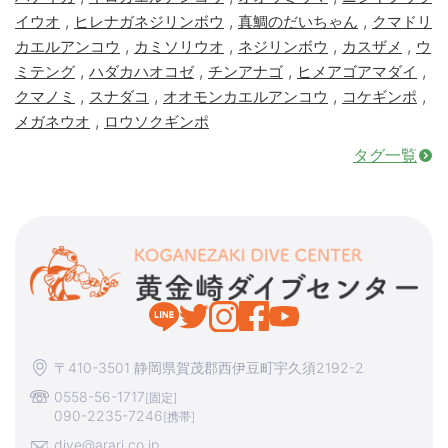
,
,
,
イウオ
ヒレナガネジリンボウ
真鯛のだいちゃん
クマドリ
,
,
,
,
カエルアンコウ
カミソリウオ
ネジリンボウ
カスザメ
ウ
,
,
,
,
ミテング
ハダカハオコゼ
チンアナゴ
ヒメアゴアマダイ
,
,
,
,
クマノミ
スナダコ
オオモンカエルアンコウ
コケギンポ
,
メガネウオ
ロウソクギンポ
タグ一覧
〒410-3501 静岡県賀茂郡西伊豆町宇久須2192-2
0558-56-1717
[固定]
090-2235-7246
[携帯]
dive@arari.co.jp