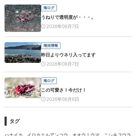
海ログ
うねりで透明度が・・・。
2026年08月7日
海況情報
昨日よりウネリ入ってます
2026年08月7日
海ログ
この可愛さ！今だけ！
2026年08月6日
タグ
,
,
,
ハナイカ
イロカエルアンコウ
オオウミウマ
ニシキフウラ