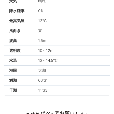
天気
晴れ
降水確率
0%
最高気温
13℃
風向き
東
波高
1.5m
透明度
10～12m
水温
13～14.5℃
潮回
大潮
満潮
06:31
干潮
11:33