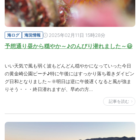
2025年02月11日 15時28分
海ログ
海況情報
予想通り昼から穏やか～♪のんびり潜れました～😃
いい天気で風も弱く波もどんどん穏やかになっていった今日
の黄金崎公園ビーチ♪特に午後にはすっかり落ち着きダイビン
グ日和となりました～🌞明日は逆に午後遅くなると風が強ま
りそう・・・終日潜れますが、早めの方…
記事を読む