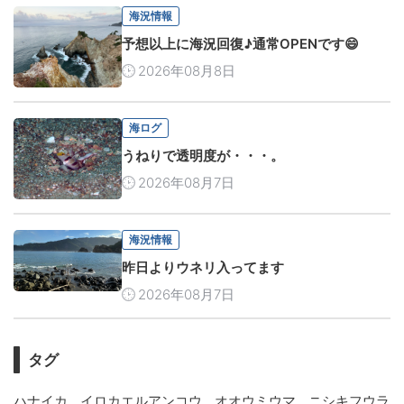
海況情報
予想以上に海況回復♪通常OPENです😄
2026年08月8日
海ログ
うねりで透明度が・・・。
2026年08月7日
海況情報
昨日よりウネリ入ってます
2026年08月7日
タグ
,
,
,
ハナイカ
イロカエルアンコウ
オオウミウマ
ニシキフウラ