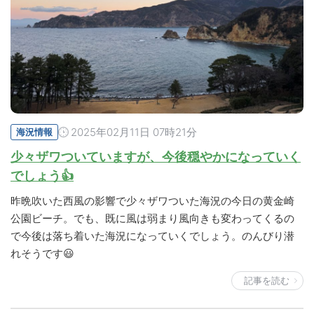
2025年02月11日 07時21分
海況情報
少々ザワついていますが、今後穏やかになっていく
でしょう👍
昨晩吹いた西風の影響で少々ザワついた海況の今日の黄金崎
公園ビーチ。でも、既に風は弱まり風向きも変わってくるの
で今後は落ち着いた海況になっていくでしょう。のんびり潜
れそうです😃
記事を読む