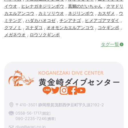
,
,
,
イウオ
ヒレナガネジリンボウ
真鯛のだいちゃん
クマドリ
,
,
,
,
カエルアンコウ
カミソリウオ
ネジリンボウ
カスザメ
ウ
,
,
,
,
ミテング
ハダカハオコゼ
チンアナゴ
ヒメアゴアマダイ
,
,
,
,
クマノミ
スナダコ
オオモンカエルアンコウ
コケギンポ
,
メガネウオ
ロウソクギンポ
タグ一覧
〒410-3501 静岡県賀茂郡西伊豆町宇久須2192-2
0558-56-1717
[固定]
090-2235-7246
[携帯]
dive@arari.co.jp