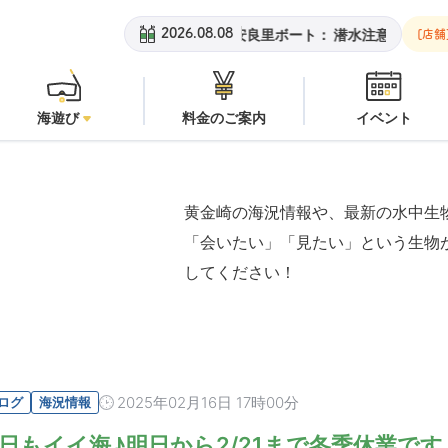
黄金崎ビーチ：
オープン
安良里ボート：
潜水注意
黄金崎
2026.08.08
[店舗
海遊び
料金のご案内
イベント
黄金崎の海況情報や、最新の水中生
「会いたい」「見たい」という生物
してください！
2025年02月16日 17時00分
ログ
海況情報
日もイイ海♪明日から2/21まで冬季休業です