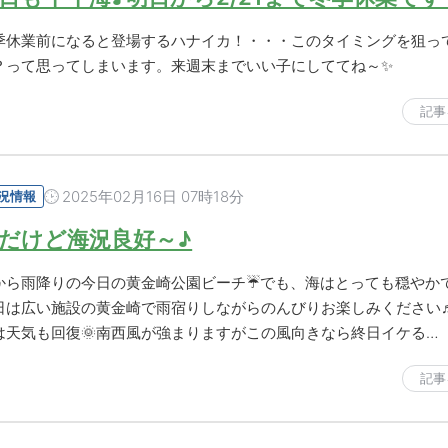
季休業前になると登場するハナイカ！・・・このタイミングを狙っ
？って思ってしまいます。来週末までいい子にしててね～✨
記事
2025年02月16日 07時18分
況情報
だけど海況良好～♪
から雨降りの今日の黄金崎公園ビーチ☔でも、海はとっても穏やかで
日は広い施設の黄金崎で雨宿りしながらのんびりお楽しみください
は天気も回復🌞南西風が強まりますがこの風向きなら終日イケる…
記事