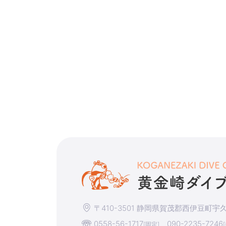
〒410-3501 静岡県賀茂郡西伊豆町宇久須
0558-56-1717
090-2235-7246
[固定]