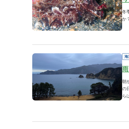
冬
か
海
雨
朝
の
ら