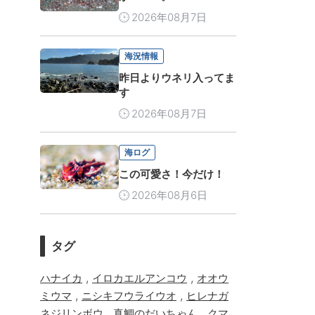
2026年08月7日
海況情報
昨日よりウネリ入ってま
す
2026年08月7日
海ログ
この可愛さ！今だけ！
2026年08月6日
タグ
,
,
ハナイカ
イロカエルアンコウ
オオウ
,
,
ミウマ
ニシキフウライウオ
ヒレナガ
,
,
ネジリンボウ
真鯛のだいちゃん
クマ