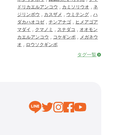
,
,
ドリカエルアンコウ
カミソリウオ
ネ
,
,
,
ジリンボウ
カスザメ
ウミテング
ハ
,
,
ダカハオコゼ
チンアナゴ
ヒメアゴア
,
,
,
マダイ
クマノミ
スナダコ
オオモン
,
,
カエルアンコウ
コケギンポ
メガネウ
,
オ
ロウソクギンポ
タグ一覧