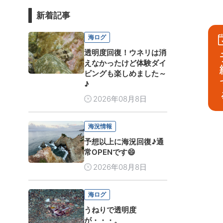
新着記事
海ログ
透明度回復！ウネリは消
予
えなかったけど体験ダイ
ビングも楽しめました～
♪
2026年08月8日
海況情報
予想以上に海況回復♪通
常OPENです😄
2026年08月8日
海ログ
うねりで透明度
が・・・。