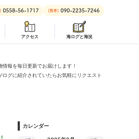
0558-56-1717
090-2235-7246
ビーチ：
オープン
安良里ボート：
潜水注意
]
[携帯]
アクセス
海ログと海況
物情報を毎日更新でお届けします！
がログに紹介されていたらお気軽にリクエスト
カレンダー
！