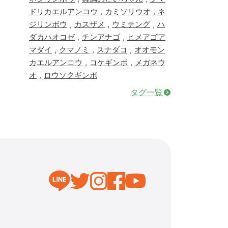
,
,
ドリカエルアンコウ
カミソリウオ
ネ
,
,
,
ジリンボウ
カスザメ
ウミテング
ハ
,
,
ダカハオコゼ
チンアナゴ
ヒメアゴア
,
,
,
マダイ
クマノミ
スナダコ
オオモン
,
,
カエルアンコウ
コケギンポ
メガネウ
,
オ
ロウソクギンポ
タグ一覧