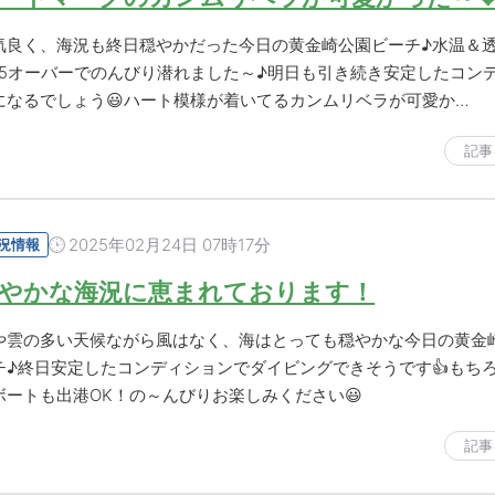
気良く、海況も終日穏やかだった今日の黄金崎公園ビーチ♪水温＆
15オーバーでのんびり潜れました～♪明日も引き続き安定したコン
になるでしょう😃ハート模様が着いてるカンムリベラが可愛か…
記事
2025年02月24日 07時17分
況情報
やかな海況に恵まれております！
や雲の多い天候ながら風はなく、海はとっても穏やかな今日の黄金
チ♪終日安定したコンディションでダイビングできそうです👍もち
ボートも出港OK！の～んびりお楽しみください😃
記事