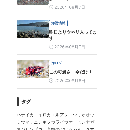
2026年08月7日
海況情報
昨日よりウネリ入ってま
す
2026年08月7日
海ログ
この可愛さ！今だけ！
2026年08月6日
タグ
,
,
ハナイカ
イロカエルアンコウ
オオウ
,
,
ミウマ
ニシキフウライウオ
ヒレナガ
,
,
ネジリンボウ
真鯛のだいちゃん
クマ