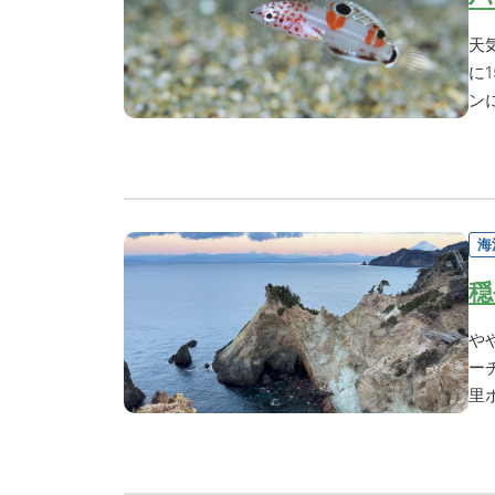
天
に
ン
海
穏
や
ー
里