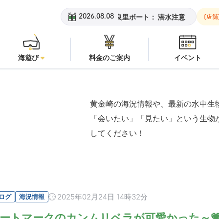
黄金崎ビーチ：
オープン
安良里ボート：
潜水注意
黄金崎
2026.08.08
[店舗
海遊び
料金のご案内
イベント
黄金崎の海況情報や、最新の水中生
「会いたい」「見たい」という生物
してください！
2025年02月24日 14時32分
ログ
海況情報
ートマークのカンムリベラが可愛かった～