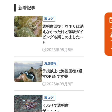
新着記事
海ログ
透明度回復！ウネリは消
予
えなかったけど体験ダイ
ビングも楽しめました～
♪
2026年08月8日
海況情報
予想以上に海況回復♪通
常OPENです😄
2026年08月8日
海ログ
うねりで透明度
が・・・。