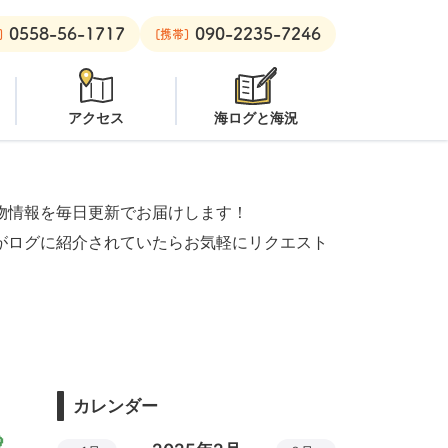
0558-56-1717
090-2235-7246
ビーチ：
オープン
安良里ボート：
潜水注意
]
[携帯]
アクセス
海ログと海況
物情報を毎日更新でお届けします！
がログに紹介されていたらお気軽にリクエスト
カレンダー
