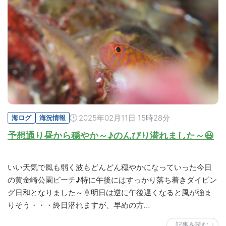
2025年02月11日 15時28分
海ログ
海況情報
予想通り昼から穏やか～♪のんびり潜れました～😃
いい天気で風も弱く波もどんどん穏やかになっていった今日
の黄金崎公園ビーチ♪特に午後にはすっかり落ち着きダイビン
グ日和となりました～🌞明日は逆に午後遅くなると風が強ま
りそう・・・終日潜れますが、早めの方…
記事を読む