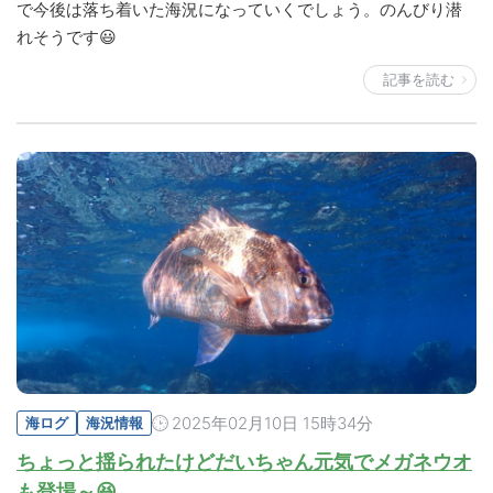
で今後は落ち着いた海況になっていくでしょう。のんびり潜
れそうです😃
記事を読む
2025年02月10日 15時34分
海ログ
海況情報
ちょっと揺られたけどだいちゃん元気でメガネウオ
も登場～😆