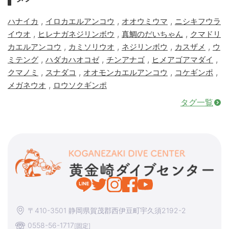
,
,
,
ハナイカ
イロカエルアンコウ
オオウミウマ
ニシキフウラ
,
,
,
イウオ
ヒレナガネジリンボウ
真鯛のだいちゃん
クマドリ
,
,
,
,
カエルアンコウ
カミソリウオ
ネジリンボウ
カスザメ
ウ
,
,
,
,
ミテング
ハダカハオコゼ
チンアナゴ
ヒメアゴアマダイ
,
,
,
,
クマノミ
スナダコ
オオモンカエルアンコウ
コケギンポ
,
メガネウオ
ロウソクギンポ
タグ一覧
〒410-3501 静岡県賀茂郡西伊豆町宇久須2192-2
0558-56-1717
[固定]