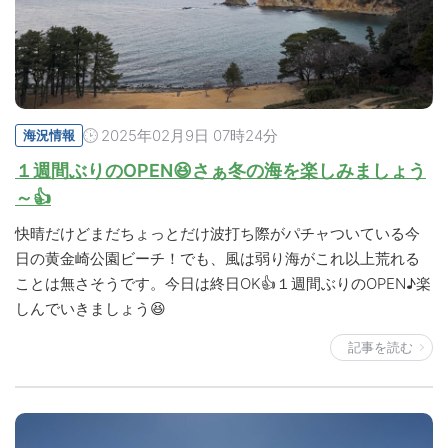
2025年02月9日 07時24分
海況情報
１週間ぶりのOPEN😆さぁ冬の海を楽しみましょう
～👍
快晴だけどまだちょっとだけ波打ち際がパチャついている今
日の黄金崎公園ビーチ！でも、風は弱り海がこれ以上荒れる
ことは無さそうです。今日は終日OK👍１週間ぶりのOPEN♪楽
しんでいきましょう😆
記事を読む