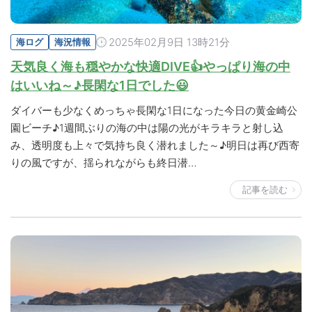
2025年02月9日 13時21分
海ログ
海況情報
天気良く海も穏やかな快適DIVE👍やっぱり海の中
はいいね～♪長閑な1日でした😃
ダイバーも少なくめっちゃ長閑な1日になった今日の黄金崎公
園ビーチ♪1週間ぶりの海の中は陽の光がキラキラと射し込
み、透明度も上々で気持ち良く潜れました～♪明日は再び西寄
りの風ですが、揺られながらも終日潜…
記事を読む