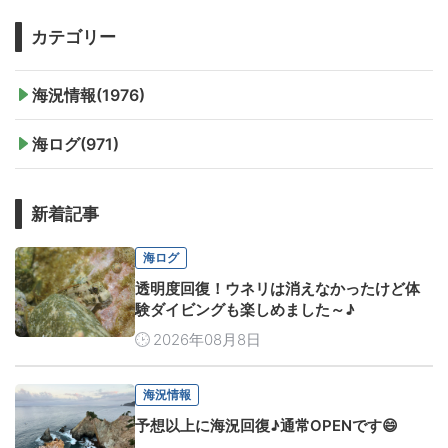
カテゴリー
海況情報(1976)
海ログ(971)
新着記事
海ログ
透明度回復！ウネリは消えなかったけど体
験ダイビングも楽しめました～♪
2026年08月8日
海況情報
予想以上に海況回復♪通常OPENです😄