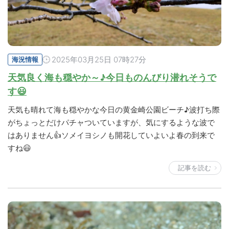
2025年03月25日 07時27分
海況情報
天気良く海も穏やか～♪今日ものんびり潜れそうで
す😃
天気も晴れて海も穏やかな今日の黄金崎公園ビーチ♪波打ち際
がちょっとだけパチャついていますが、気にするような波で
はありません👍ソメイヨシノも開花していよいよ春の到来で
すね😃
記事を読む