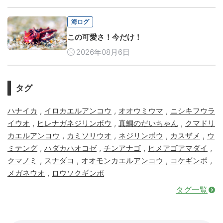
海ログ
この可愛さ！今だけ！
2026年08月6日
タグ
,
,
,
ハナイカ
イロカエルアンコウ
オオウミウマ
ニシキフウラ
,
,
,
イウオ
ヒレナガネジリンボウ
真鯛のだいちゃん
クマドリ
,
,
,
,
カエルアンコウ
カミソリウオ
ネジリンボウ
カスザメ
ウ
,
,
,
,
ミテング
ハダカハオコゼ
チンアナゴ
ヒメアゴアマダイ
,
,
,
,
クマノミ
スナダコ
オオモンカエルアンコウ
コケギンポ
,
メガネウオ
ロウソクギンポ
タグ一覧