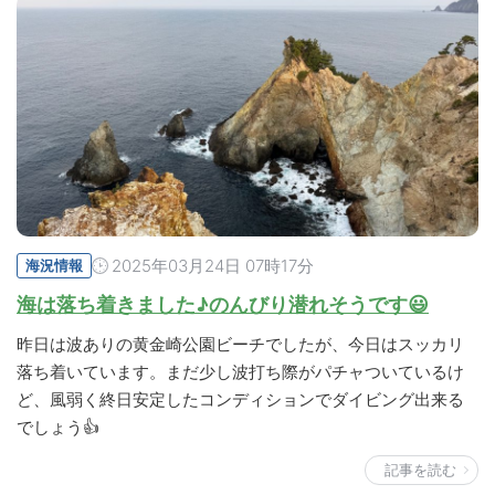
2025年03月24日 07時17分
海況情報
海は落ち着きました♪のんびり潜れそうです😃
昨日は波ありの黄金崎公園ビーチでしたが、今日はスッカリ
落ち着いています。まだ少し波打ち際がパチャついているけ
ど、風弱く終日安定したコンディションでダイビング出来る
でしょう👍
記事を読む