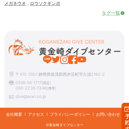
,
メガネウオ
ロウソクギンポ
タグ一覧
〒410-3501 静岡県賀茂郡西伊豆町宇久須2192-2
0558-56-1717
[固定]
090-2235-7246
[携帯]
dive@arari.co.jp
会社概要
アクセス
プライバシーポリシー
お問い合わせ
予約す
©︎黄金崎ダイブセンター