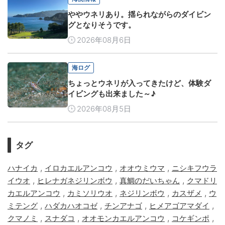
ややウネリあり。揺られながらのダイビン
グとなりそうです。
2026年08月6日
海ログ
ちょっとウネリが入ってきたけど、体験ダ
イビングも出来ました～♪
2026年08月5日
タグ
,
,
,
ハナイカ
イロカエルアンコウ
オオウミウマ
ニシキフウラ
,
,
,
イウオ
ヒレナガネジリンボウ
真鯛のだいちゃん
クマドリ
,
,
,
,
カエルアンコウ
カミソリウオ
ネジリンボウ
カスザメ
ウ
,
,
,
,
ミテング
ハダカハオコゼ
チンアナゴ
ヒメアゴアマダイ
,
,
,
,
クマノミ
スナダコ
オオモンカエルアンコウ
コケギンポ