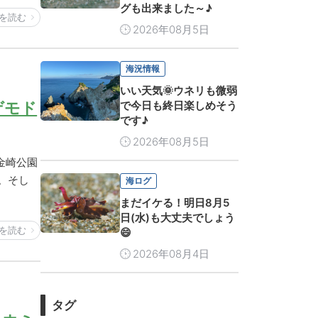
グも出来ました～♪
を読む
2026年08月5日
海況情報
いい天気🌞ウネリも微弱
ゲモド
で今日も終日楽しめそう
です♪
2026年08月5日
金崎公園
。そし
海ログ
まだイケる！明日8月5
日(水)も大丈夫でしょう
を読む
😄
2026年08月4日
タグ