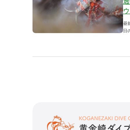
透
ウ
昼
日