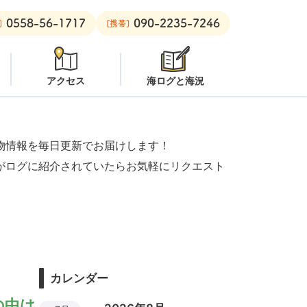
0558-56-1717
090-2235-7246
チ：
オープン
安良里ボート：
オープン
]
[携帯]
アクセス
海ログと海況
物情報を毎日更新でお届けします！
がログに紹介されていたらお気軽にリクエスト
カレンダー
の中は