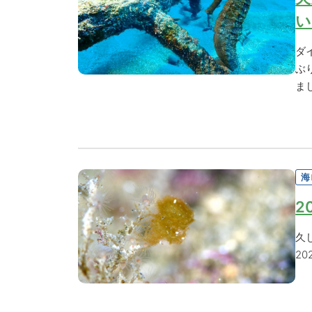
い
ダ
ぶ
ま
海
2
久
20