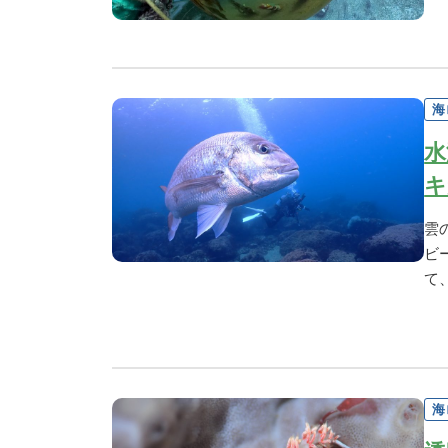
海
水
キ
雲
ビ
て
海