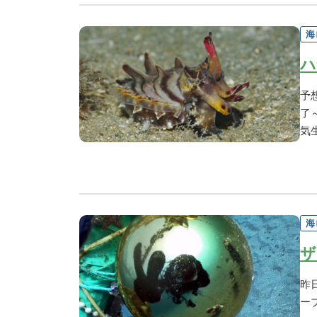
海
ハ
予
了
気
海
ザ
昨
ー