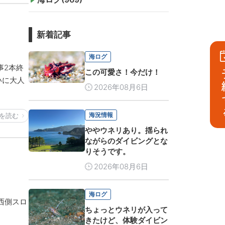
新着記事
海ログ
事2本終
この可愛さ！今だけ！
予
いに大人
2026年08月6日
海況情報
を読む
ややウネリあり。揺られ
ながらのダイビングとな
りそうです。
2026年08月6日
海ログ
西側スロ
ちょっとウネリが入って
きたけど、体験ダイビン