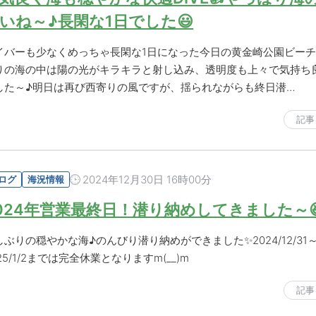
いね～♪長閑な1日でした😃
イバーも少なくめっちゃ長閑な1日になった今日の黄金崎公園ビーチ
りの海の中は陽の光がキラキラと射し込み、透明度も上々で気持ち
した～♪明日は再び西寄りの風ですが、揺られながらも終日潜…
記事
2024年12月30日 16時00分
ログ
海況情報
024年営業最終日！潜り納めしてきました～
しぶりの穏やかな海♪のんびり潜り納めができました✨2024/12/31
25/1/2までは完全休業となりますm(__)m
記事