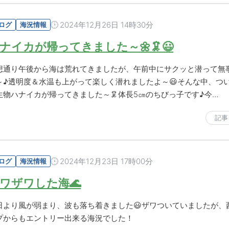
2024年12月26日 14時30分
ログ
海況情報
ナイカが帰ってきました～🌼🦑😃
想通り午後から海は荒れてきましたが、午前中にサクッと潜って無
～♪透明度＆水温も上がって楽しく潜れましたよ～😃そんな中、つ
生物ハナイカが帰ってきました～🦑体長5㎝のちびっ子です♪今…
記事
2024年12月23日 17時00分
ログ
海況情報
ワザワした海🌊
日より風が弱まり、波も落ち着きました😃ザワついていましたが、
プからもエントリー出来る海況でした！