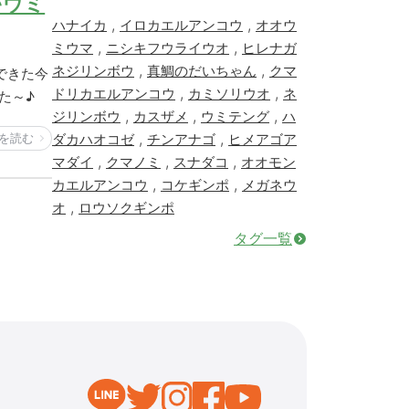
♪ウミ
,
,
ハナイカ
イロカエルアンコウ
オオウ
,
,
ミウマ
ニシキフウライウオ
ヒレナガ
,
,
ネジリンボウ
真鯛のだいちゃん
クマ
できた今
,
,
ドリカエルアンコウ
カミソリウオ
ネ
た～♪
,
,
,
ジリンボウ
カスザメ
ウミテング
ハ
,
,
を読む
ダカハオコゼ
チンアナゴ
ヒメアゴア
,
,
,
マダイ
クマノミ
スナダコ
オオモン
,
,
カエルアンコウ
コケギンポ
メガネウ
,
オ
ロウソクギンポ
タグ一覧