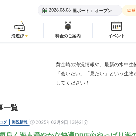
黄金崎ビーチ：
オープン
安良里ボート：
オープン
黄金崎ビー
2026.08.06
[店舗
海遊び
料金のご案内
イベント
黄金崎の海況情報や、最新の水中生
「会いたい」「見たい」という生物
してください！
事一覧
2025年02月9日 13時21分
ログ
海況情報
気良く海も穏やかな快適DIVE👍やっぱり海