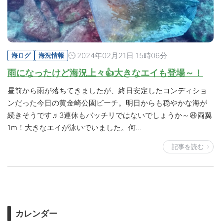
2024年02月21日 15時06分
海ログ
海況情報
雨になったけど海況上々👍大きなエイも登場～！
昼前から雨が落ちてきましたが、終日安定したコンディショ
ンだった今日の黄金崎公園ビーチ。明日からも穏やかな海が
続きそうです♬3連休もバッチリではないでしょうか～😆両翼
1m！大きなエイが泳いでいました。何…
記事を読む
カレンダー