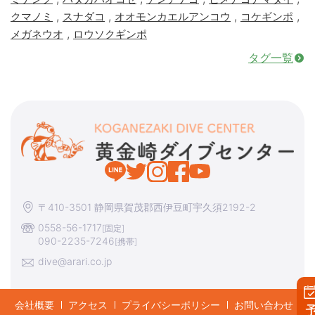
,
,
,
,
クマノミ
スナダコ
オオモンカエルアンコウ
コケギンポ
,
メガネウオ
ロウソクギンポ
タグ一覧
〒410-3501 静岡県賀茂郡西伊豆町宇久須2192-2
0558-56-1717
[固定]
090-2235-7246
[携帯]
dive@arari.co.jp
会社概要
アクセス
プライバシーポリシー
お問い合わせ