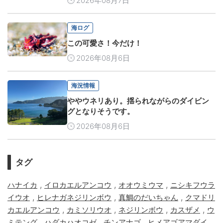
2026年08月7日
海ログ
この可愛さ！今だけ！
2026年08月6日
海況情報
ややウネリあり。揺られながらのダイビン
グとなりそうです。
2026年08月6日
タグ
,
,
,
ハナイカ
イロカエルアンコウ
オオウミウマ
ニシキフウラ
,
,
,
イウオ
ヒレナガネジリンボウ
真鯛のだいちゃん
クマドリ
,
,
,
,
カエルアンコウ
カミソリウオ
ネジリンボウ
カスザメ
ウ
,
,
,
,
ミテング
ハダカハオコゼ
チンアナゴ
ヒメアゴアマダイ