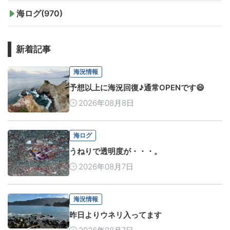
海ログ(970)
新着記事
海況情報
予想以上に海況回復♪通常OPENです😄
2026年08月8日
海ログ
うねりで透明度が・・・。
2026年08月7日
海況情報
昨日よりウネリ入ってます