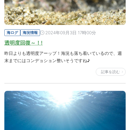
2024年09月3日 17時00分
海ログ
海況情報
透明度回復～！!
昨日よりも透明度アーップ！海況も落ち着いているので、週
末までにはコンデョション整いそうですね♪
記事を読む