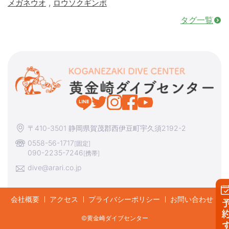
,
メガネウオ
ロウソクギンポ
タグ一覧
〒410-3501 静岡県賀茂郡西伊豆町宇久須2192-2
0558-56-1717
[固定]
090-2235-7246
[携帯]
dive@arari.co.jp
会社概要
アクセス
プライバシーポリシー
お問い合わせ
予約す
©︎黄金崎ダイブセンター