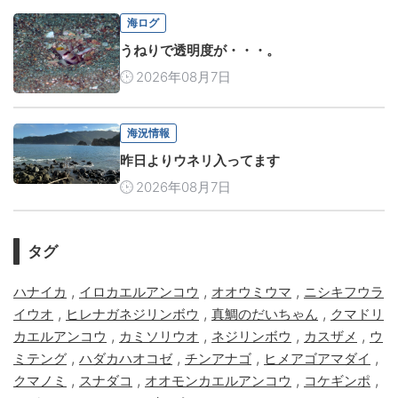
海ログ
うねりで透明度が・・・。
2026年08月7日
海況情報
昨日よりウネリ入ってます
2026年08月7日
タグ
,
,
,
ハナイカ
イロカエルアンコウ
オオウミウマ
ニシキフウラ
,
,
,
イウオ
ヒレナガネジリンボウ
真鯛のだいちゃん
クマドリ
,
,
,
,
カエルアンコウ
カミソリウオ
ネジリンボウ
カスザメ
ウ
,
,
,
,
ミテング
ハダカハオコゼ
チンアナゴ
ヒメアゴアマダイ
,
,
,
,
クマノミ
スナダコ
オオモンカエルアンコウ
コケギンポ