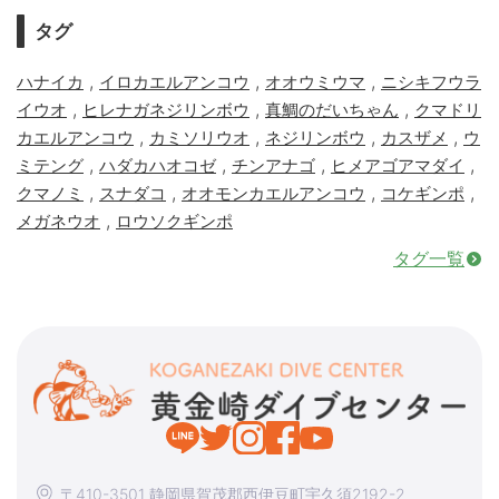
タグ
,
,
,
ハナイカ
イロカエルアンコウ
オオウミウマ
ニシキフウラ
,
,
,
イウオ
ヒレナガネジリンボウ
真鯛のだいちゃん
クマドリ
,
,
,
,
カエルアンコウ
カミソリウオ
ネジリンボウ
カスザメ
ウ
,
,
,
,
ミテング
ハダカハオコゼ
チンアナゴ
ヒメアゴアマダイ
,
,
,
,
クマノミ
スナダコ
オオモンカエルアンコウ
コケギンポ
,
メガネウオ
ロウソクギンポ
タグ一覧
〒410-3501 静岡県賀茂郡西伊豆町宇久須2192-2