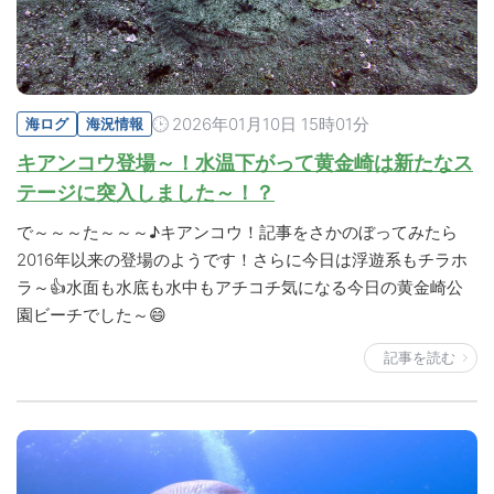
2026年01月10日 15時01分
海ログ
海況情報
キアンコウ登場～！水温下がって黄金崎は新たなス
テージに突入しました～！？
で～～～た～～～♪キアンコウ！記事をさかのぼってみたら
2016年以来の登場のようです！さらに今日は浮遊系もチラホ
ラ～👍水面も水底も水中もアチコチ気になる今日の黄金崎公
園ビーチでした～😄
記事を読む