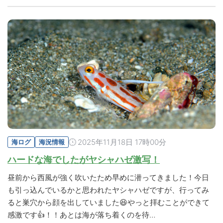
2025年11月18日 17時00分
海ログ
海況情報
ハードな海でしたがヤシャハゼ激写！
昼前から西風が強く吹いたため早めに潜ってきました！今日
も引っ込んでいるかと思われたヤシャハゼですが、行ってみ
ると巣穴から顔を出していました😆やっと拝むことができて
感激です👍！！あとは海が落ち着くのを待…