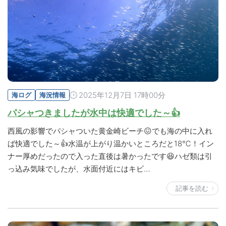
2025年12月7日 17時00分
海ログ
海況情報
パシャつきましたが水中は快適でした～👍
西風の影響でパシャついた黄金崎ビーチ😖でも海の中に入れ
ば快適でした～👍水温が上がり温かいところだと18℃！イン
ナー厚めだったので入った直後は暑かったです😆ハゼ類は引
っ込み気味でしたが、水面付近にはキビ…
記事を読む