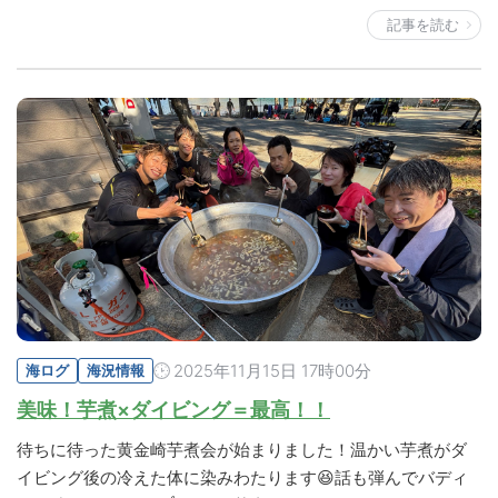
記事を読む
2025年11月15日 17時00分
海ログ
海況情報
美味！芋煮×ダイビング＝最高！！
待ちに待った黄金崎芋煮会が始まりました！温かい芋煮がダ
イビング後の冷えた体に染みわたります😆話も弾んでバディ