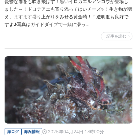
憂鬱な雨をも吹き飛ばす！黒いイロカエルアンコウが登場し
ました～！ドロテアエも寄り添ってはいチーズ✨！生き物が増
え、ますます盛り上がりをみせる黄金崎！！透明度も良好で
すよ♪写真はガイドダイブで一緒に潜っ…
記事を読む
2025年04月24日 17時00分
海ログ
海況情報