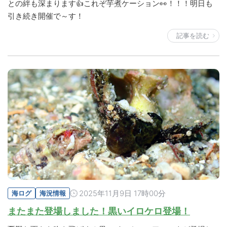
との絆も深まります👍これぞ芋煮ケーション👀！！！明日も
引き続き開催で～す！
記事を読む
2025年11月9日 17時00分
海ログ
海況情報
またまた登場しました！黒いイロケロ登場！