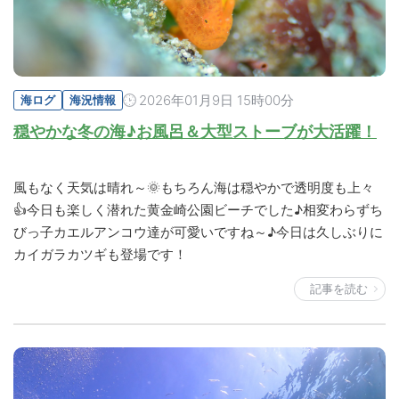
2026年01月9日 15時00分
海ログ
海況情報
穏やかな冬の海♪お風呂＆大型ストーブが大活躍！
風もなく天気は晴れ～🌞もちろん海は穏やかで透明度も上々
👍今日も楽しく潜れた黄金崎公園ビーチでした♪相変わらずち
びっ子カエルアンコウ達が可愛いですね～♪今日は久しぶりに
カイガラカツギも登場です！
記事を読む