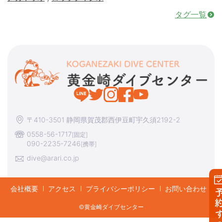
タグ一覧
〒410-3501 静岡県賀茂郡西伊豆町宇久須2192-2
0558-56-1717
[固定]
090-2235-7246
[携帯]
dive@arari.co.jp
会社概要
アクセス
プライバシーポリシー
お問い合わせ
予約す
©︎黄金崎ダイブセンター