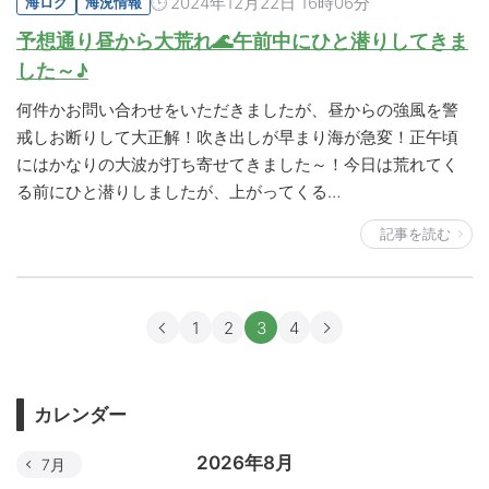
2024年12月22日 16時06分
海ログ
海況情報
予想通り昼から大荒れ🌊午前中にひと潜りしてきま
した～♪
何件かお問い合わせをいただきましたが、昼からの強風を警
戒しお断りして大正解！吹き出しが早まり海が急変！正午頃
にはかなりの大波が打ち寄せてきました～！今日は荒れてく
る前にひと潜りしましたが、上がってくる…
記事を読む
1
2
3
4
カレンダー
2026年8月
7月