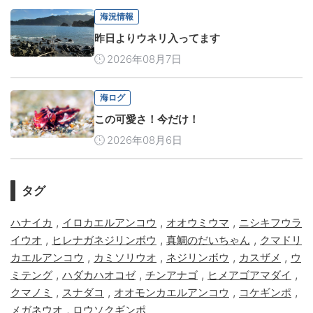
海況情報
昨日よりウネリ入ってます
2026年08月7日
海ログ
この可愛さ！今だけ！
2026年08月6日
タグ
,
,
,
ハナイカ
イロカエルアンコウ
オオウミウマ
ニシキフウラ
,
,
,
イウオ
ヒレナガネジリンボウ
真鯛のだいちゃん
クマドリ
,
,
,
,
カエルアンコウ
カミソリウオ
ネジリンボウ
カスザメ
ウ
,
,
,
,
ミテング
ハダカハオコゼ
チンアナゴ
ヒメアゴアマダイ
,
,
,
,
クマノミ
スナダコ
オオモンカエルアンコウ
コケギンポ
,
メガネウオ
ロウソクギンポ