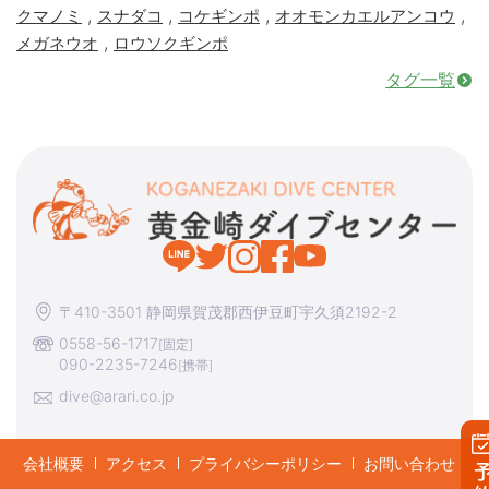
,
,
,
,
クマノミ
スナダコ
コケギンポ
オオモンカエルアンコウ
,
メガネウオ
ロウソクギンポ
タグ一覧
〒410-3501 静岡県賀茂郡西伊豆町宇久須2192-2
0558-56-1717
[固定]
090-2235-7246
[携帯]
dive@arari.co.jp
会社概要
アクセス
プライバシーポリシー
お問い合わせ