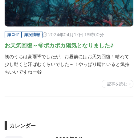
2024年04月17日 16時00分
海ログ
海況情報
お天気回復～🌞ポカポカ陽気となりました♪
朝のうちは豪雨☔でしたが、お昼前にはお天気回復！晴れて
少し動くと汗ばむくらいでした～！やっぱり晴れいると気持
ちいいですねー😆
記事を読む
カレンダー