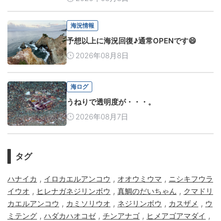
海況情報
予想以上に海況回復♪通常OPENです😄
2026年08月8日
海ログ
うねりで透明度が・・・。
2026年08月7日
タグ
,
,
,
ハナイカ
イロカエルアンコウ
オオウミウマ
ニシキフウラ
,
,
,
イウオ
ヒレナガネジリンボウ
真鯛のだいちゃん
クマドリ
,
,
,
,
カエルアンコウ
カミソリウオ
ネジリンボウ
カスザメ
ウ
,
,
,
,
ミテング
ハダカハオコゼ
チンアナゴ
ヒメアゴアマダイ