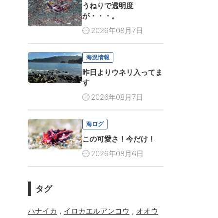
うねりで透明度
が・・・。
2026年08月7日
海況情報
昨日よりウネリ入ってま
す
2026年08月7日
海ログ
この可愛さ！今だけ！
2026年08月6日
タグ
,
,
ハナイカ
イロカエルアンコウ
オオウ