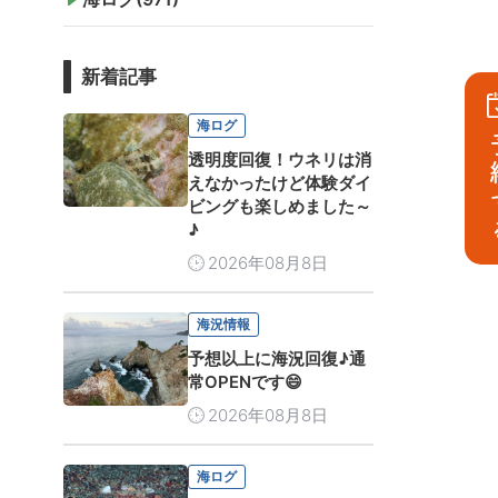
新着記事
海ログ
予
透明度回復！ウネリは消
えなかったけど体験ダイ
ビングも楽しめました～
♪
2026年08月8日
海況情報
予想以上に海況回復♪通
常OPENです😄
2026年08月8日
海ログ