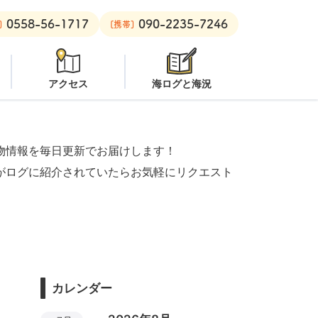
0558-56-1717
090-2235-7246
ビーチ：
オープン
安良里ボート：
潜水注意
]
[携帯]
アクセス
海ログと海況
物情報を毎日更新でお届けします！
がログに紹介されていたらお気軽にリクエスト
カレンダー