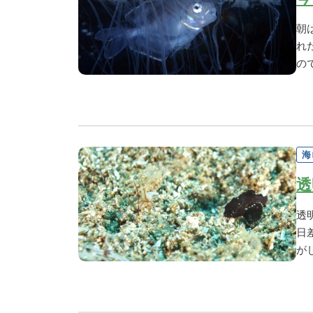
朝
れ
の
海
透
透
日
が