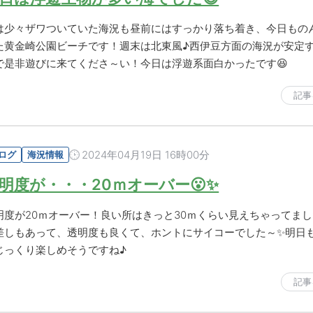
は少々ザワついていた海況も昼前にはすっかり落ち着き、今日もの
た黄金崎公園ビーチです！週末は北東風♪西伊豆方面の海況が安定
で是非遊びに来てくださ～い！今日は浮遊系面白かったです😆
記事
2024年04月19日 16時00分
ログ
海況情報
明度が・・・20ｍオーバー😮✨
明度が20ｍオーバー！良い所はきっと30ｍくらい見えちゃってま
差しもあって、透明度も良くて、ホントにサイコーでした～✨明日
じっくり楽しめそうですね♪
記事