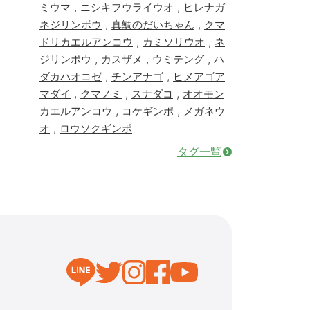
,
,
ミウマ
ニシキフウライウオ
ヒレナガ
,
,
ネジリンボウ
真鯛のだいちゃん
クマ
,
,
ドリカエルアンコウ
カミソリウオ
ネ
,
,
,
ジリンボウ
カスザメ
ウミテング
ハ
,
,
ダカハオコゼ
チンアナゴ
ヒメアゴア
,
,
,
マダイ
クマノミ
スナダコ
オオモン
,
,
カエルアンコウ
コケギンポ
メガネウ
,
オ
ロウソクギンポ
タグ一覧