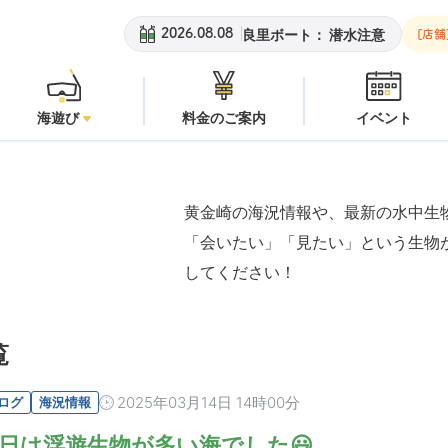
黄金崎ビーチ：
オープン
安良里ボート：
潜水注意
黄金崎
2026.08.08
[店舗
海遊び
料金のご案内
イベント
黄金崎の海況情報や、最新の水中生
「会いたい」「見たい」という生物
してください！
覧
2025年03月14日 14時00分
ログ
海況情報
日は浮遊生物が多い海でした😃