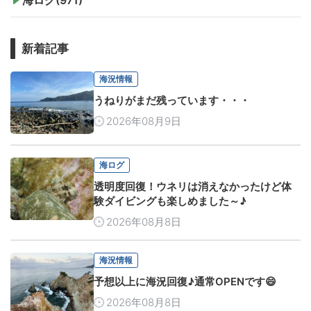
新着記事
海況情報
うねりがまだ残っています・・・
2026年08月9日
海ログ
透明度回復！ウネリは消えなかったけど体
験ダイビングも楽しめました～♪
2026年08月8日
海況情報
予想以上に海況回復♪通常OPENです😄
2026年08月8日