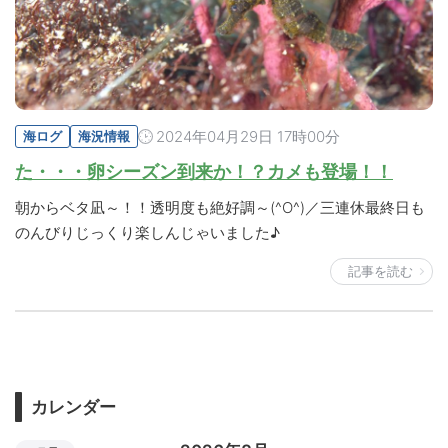
2024年04月29日 17時00分
海ログ
海況情報
た・・・卵シーズン到来か！？カメも登場！！
朝からベタ凪～！！透明度も絶好調～(^O^)／三連休最終日も
のんびりじっくり楽しんじゃいました♪
記事を読む
カレンダー