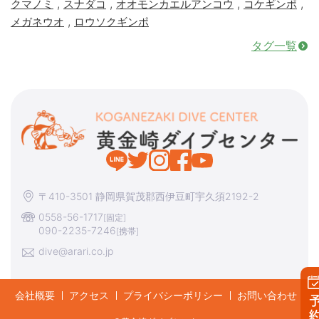
,
,
,
,
クマノミ
スナダコ
オオモンカエルアンコウ
コケギンポ
,
メガネウオ
ロウソクギンポ
タグ一覧
〒410-3501 静岡県賀茂郡西伊豆町宇久須2192-2
0558-56-1717
[固定]
090-2235-7246
[携帯]
dive@arari.co.jp
会社概要
アクセス
プライバシーポリシー
お問い合わせ