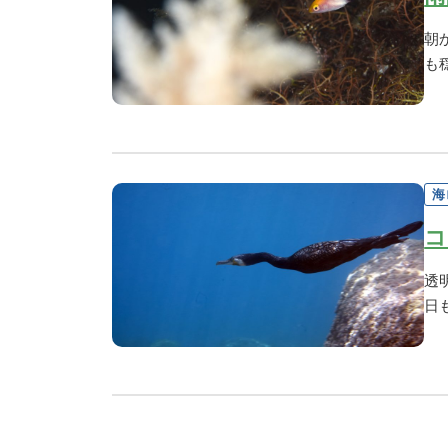
朝
も
海
コ
透
日