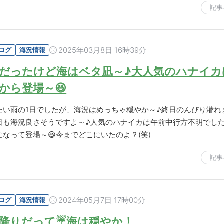
記事
2025年03月8日 16時39分
ログ
海況情報
だったけど海はベタ凪～♪大人気のハナイカ
から登場～😆
たい雨の1日でしたが、海況はめっちゃ穏やか～♪終日のんびり潜れま
日も海況良さそうですよ～♪人気のハナイカは午前中行方不明でし
になって登場～😆今までどこにいたのよ？(笑)
記事
2024年05月7日 17時00分
ログ
海況情報
降りだって☔海は穏やか！