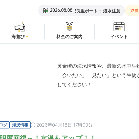
黄金崎ビーチ：
オープン
安良里ボート：
潜水注意
黄金崎
2026.08.08
[店舗
海遊び
料金のご案内
イベント
黄金崎の海況情報や、最新の水中生
「会いたい」「見たい」という生物
してください！
2026年04月18日 17時00分
ログ
海況情報
明度回復～！水温もアップ！！