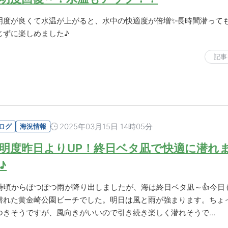
明度が良くて水温が上がると、水中の快適度が倍増✨長時間潜って
じずに楽しめました♪
記事
2025年03月15日 14時05分
ログ
海況情報
明度昨日よりUP！終日ベタ凪で快適に潜れ
♪
4時頃からぽつぽつ雨が降り出しましたが、海は終日ベタ凪～👍今日
潜れた黄金崎公園ビーチでした。明日は風と雨が強まります。ちょ
つきそうですが、風向きがいいので引き続き楽しく潜れそうで…