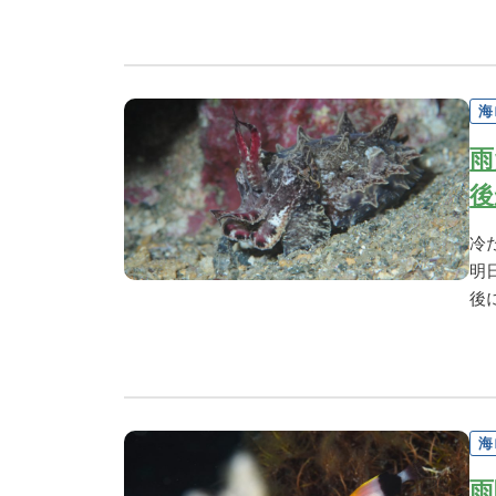
海
雨
後
冷
明
後
海
雨