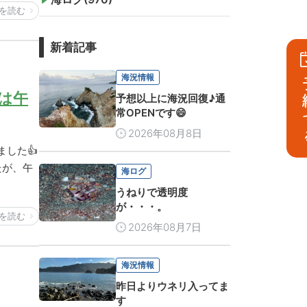
を読む
新着記事
海況情報
予
は午
予想以上に海況回復♪通
常OPENです😄
2026年08月8日
した👍
たが、午
海ログ
うねりで透明度
が・・・。
を読む
2026年08月7日
海況情報
昨日よりウネリ入ってま
す