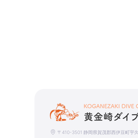
〒410-3501 静岡県賀茂郡西伊豆町宇久須