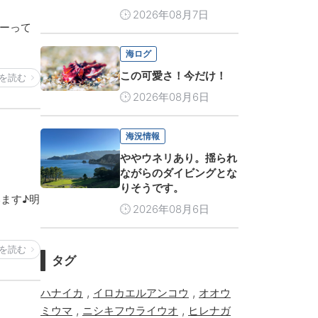
2026年08月7日
ーって
海ログ
この可愛さ！今だけ！
を読む
2026年08月6日
海況情報
ややウネリあり。揺られ
ながらのダイビングとな
りそうです。
います♪明
2026年08月6日
を読む
タグ
,
,
ハナイカ
イロカエルアンコウ
オオウ
,
,
ミウマ
ニシキフウライウオ
ヒレナガ