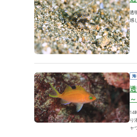
透
感
海
透
～
1
り
ャ