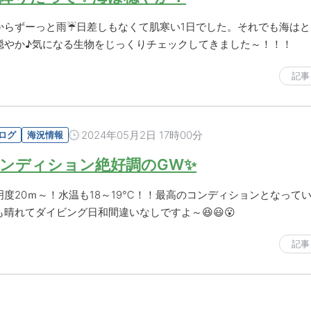
からずーっと雨☔日差しもなくて肌寒い1日でした。それでも海はと
穏やか♪気になる生物をじっくりチェックしてきました～！！！
記事
2024年05月2日 17時00分
ログ
海況情報
ンディション絶好調のGW✨
明度20ｍ～！水温も18～19℃！！最高のコンディションとなって
も晴れてダイビング日和間違いなしですよ～😆😃😮
記事