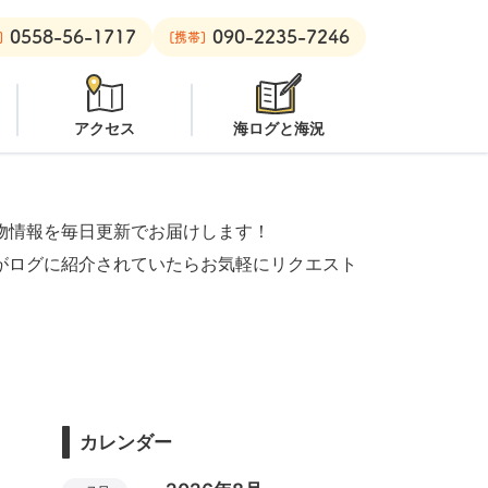
0558-56-1717
090-2235-7246
ビーチ：
オープン
安良里ボート：
潜水注意
]
[携帯]
アクセス
海ログと海況
物情報を毎日更新でお届けします！
がログに紹介されていたらお気軽にリクエスト
カレンダー