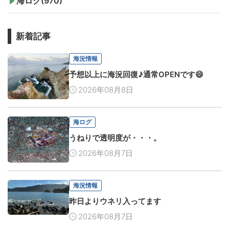
海ログ(970)
新着記事
海況情報
予想以上に海況回復♪通常OPENです😄
2026年08月8日
海ログ
うねりで透明度が・・・。
2026年08月7日
海況情報
昨日よりウネリ入ってます
2026年08月7日