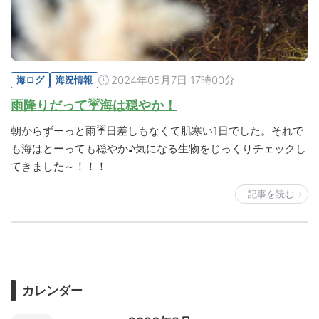
2024年05月7日 17時00分
海ログ
海況情報
雨降りだって☔海は穏やか！
朝からずーっと雨☔日差しもなくて肌寒い1日でした。それで
も海はとーっても穏やか♪気になる生物をじっくりチェックし
てきました～！！！
記事を読む
カレンダー