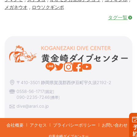
,
メガネウオ
ロウソクギンポ
タグ一覧
〒410-3501 静岡県賀茂郡西伊豆町宇久須2192-2
0558-56-1717
[固定]
090-2235-7246
[携帯]
dive@arari.co.jp
会社概要
アクセス
プライバシーポリシー
お問い合わせ
©︎黄金崎ダイブセンター