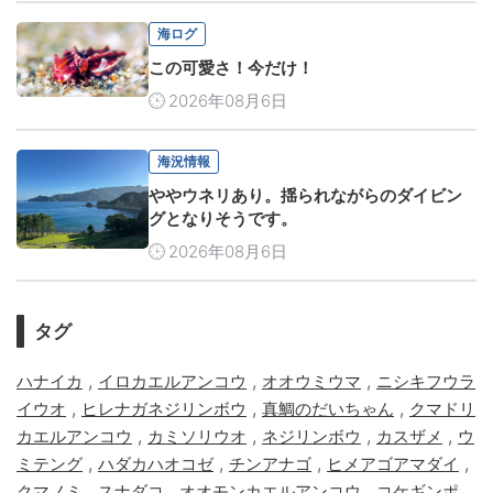
海ログ
この可愛さ！今だけ！
2026年08月6日
海況情報
ややウネリあり。揺られながらのダイビン
グとなりそうです。
2026年08月6日
タグ
,
,
,
ハナイカ
イロカエルアンコウ
オオウミウマ
ニシキフウラ
,
,
,
イウオ
ヒレナガネジリンボウ
真鯛のだいちゃん
クマドリ
,
,
,
,
カエルアンコウ
カミソリウオ
ネジリンボウ
カスザメ
ウ
,
,
,
,
ミテング
ハダカハオコゼ
チンアナゴ
ヒメアゴアマダイ
,
,
,
,
クマノミ
スナダコ
オオモンカエルアンコウ
コケギンポ