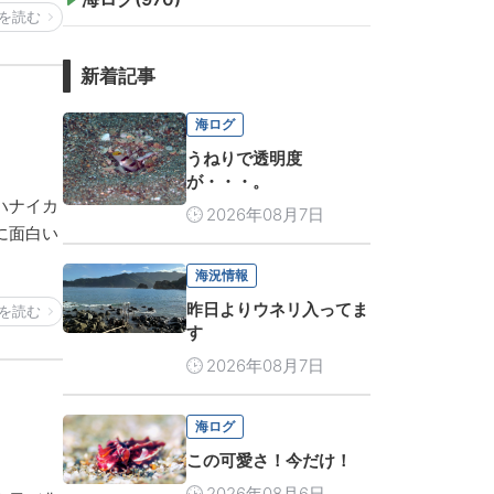
を読む
新着記事
海ログ
うねりで透明度
が・・・。
ハナイカ
2026年08月7日
に面白い
海況情報
昨日よりウネリ入ってま
を読む
す
2026年08月7日
海ログ
この可愛さ！今だけ！
2026年08月6日