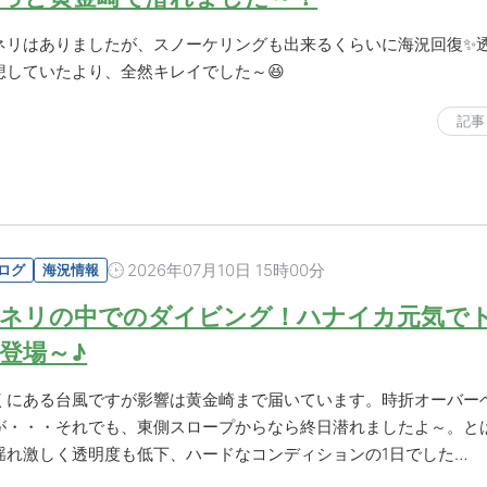
ネリはありましたが、スノーケリングも出来るくらいに海況回復✨
想していたより、全然キレイでした～😆
記事
2026年07月10日 15時00分
ログ
海況情報
ネリの中でのダイビング！ハナイカ元気で
登場～♪
くにある台風ですが影響は黄金崎まで届いています。時折オーバー
が・・・それでも、東側スロープからなら終日潜れましたよ～。と
揺れ激しく透明度も低下、ハードなコンディションの1日でした…