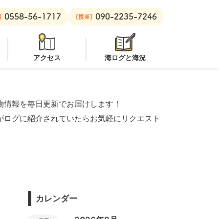
0558-56-1717
090-2235-7246
注意
安良里ボート：
クローズ
]
[携帯]
アクセス
海ログと海況
物情報を毎日更新でお届けします！
がログに紹介されていたらお気軽にリクエスト
カレンダー