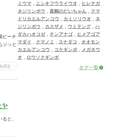
,
,
ミウマ
ニシキフウライウオ
ヒレナガ
,
,
ネジリンボウ
真鯛のだいちゃん
クマ
,
,
ドリカエルアンコウ
カミソリウオ
ネ
,
,
,
ジリンボウ
カスザメ
ウミテング
ハ
,
,
ダカハオコゼ
チンアナゴ
ヒメアゴア
園ビーチ
,
,
,
マダイ
クマノミ
スナダコ
オオモン
もジッと
,
,
カエルアンコウ
コケギンポ
メガネウ
,
オ
ロウソクギンポ
を読む
タグ一覧
た✨
いると、