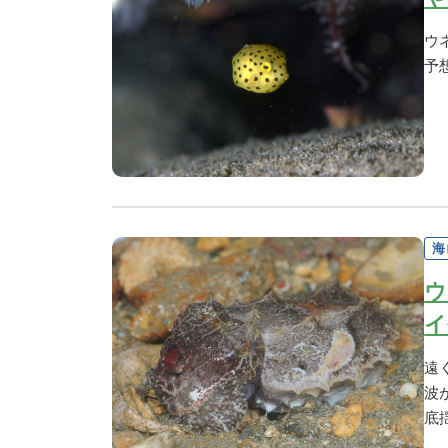
ウ
予
海
ウ
イ
遠
波
底