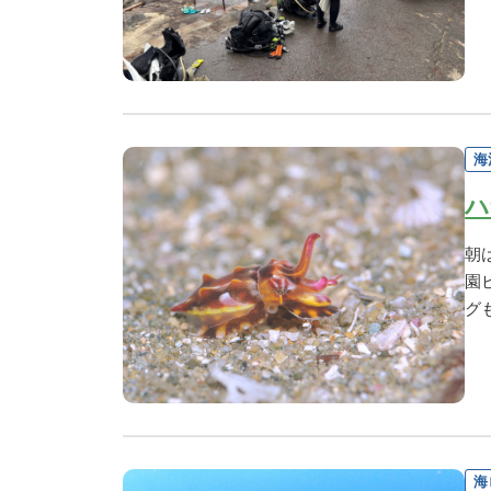
海
ハ
朝
園
グ
海