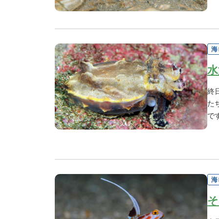
海
水
終
た
で
海
そ