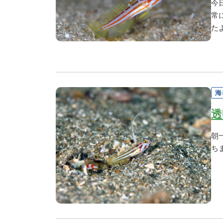
今
常
た
海
透
朝
ち