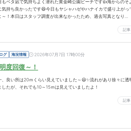
日もベタ凪で気持ちよく潜れた黄金崎公園ビーチです👍海からのそ
に気持ち良かったです😆今日もヤシャハゼやハナイカで盛り上がっ
よ～！本日はスタッフ調査が出来なかったため、過去写真となり…
記事
2026年07月7日 17時00分
ログ
海況情報
明度回復～！
一、良い所は20ｍくらい見えていました～😃✨流れがあり徐々に透
ましたが、それでも10～15ｍは見えていましたよ！
記事