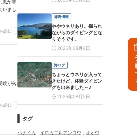
よ風が非
ていまし
海況情報
ややウネリあり。揺られ
を読む
ながらのダイビングとな
りそうです。
2026年08月6日
予
海ログ
ちょっとウネリが入って
きたけど、体験ダイビン
明度が落
グも出来ました～♪
2026年08月5日
を読む
タグ
,
,
ハナイカ
イロカエルアンコウ
オオウ