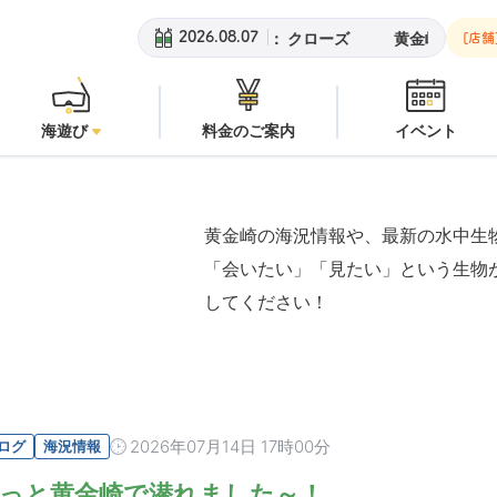
ーチ：
潜水注意
安良里ボート：
クローズ
黄金崎ビーチ：
潜水
2026.08.07
[店舗
海遊び
料金のご案内
イベント
黄金崎の海況情報や、最新の水中生
「会いたい」「見たい」という生物
してください！
2026年07月14日 17時00分
ログ
海況情報
っと黄金崎で潜れました～！