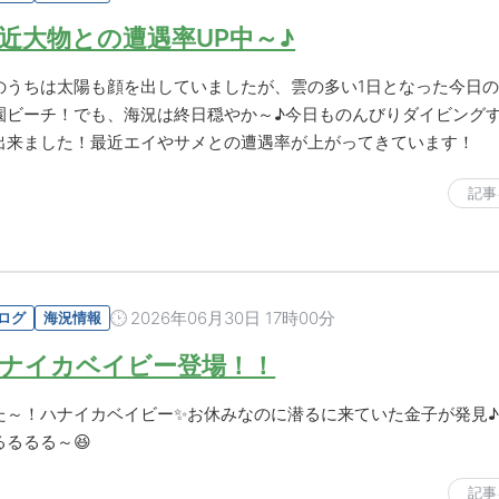
近大物との遭遇率UP中～♪
のうちは太陽も顔を出していましたが、雲の多い1日となった今日
園ビーチ！でも、海況は終日穏やか～♪今日ものんびりダイビング
出来ました！最近エイやサメとの遭遇率が上がってきています！
記事
2026年06月30日 17時00分
ログ
海況情報
ナイカベイビー登場！！
た～！ハナイカベイビー✨お休みなのに潜るに来ていた金子が発見
るるるる～😆
記事