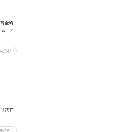
の黄金崎
すること
を読む
♪可愛す
を読む