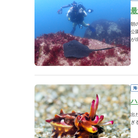
最
朝
公
が
海
ハ
出
ぎ