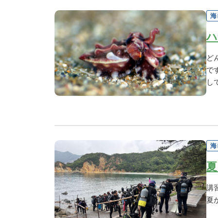
海
ハ
ど
で
し
海
夏
講
夏