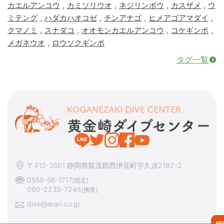
,
,
,
,
カエルアンコウ
カミソリウオ
ネジリンボウ
カスザメ
ウ
,
,
,
,
ミテング
ハダカハオコゼ
チンアナゴ
ヒメアゴアマダイ
,
,
,
,
クマノミ
スナダコ
オオモンカエルアンコウ
コケギンポ
,
メガネウオ
ロウソクギンポ
タグ一覧
〒410-3501 静岡県賀茂郡西伊豆町宇久須2192-2
0558-56-1717
[固定]
090-2235-7246
[携帯]
dive@arari.co.jp