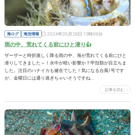
2024年05月28日 13時09分
海ログ
海況情報
雨の中、荒れてくる前にひと潜り👍
ザーザーと時折激しく降る雨の中、海が荒れてくる前にひと
潜りしてきました～！水中が暗い影響か？甲殻類が目立ちま
した。注目のハナイカも健在でした！気になる台風1号です
が、金曜日には通り過ぎちゃいそうですね…
記事を読む