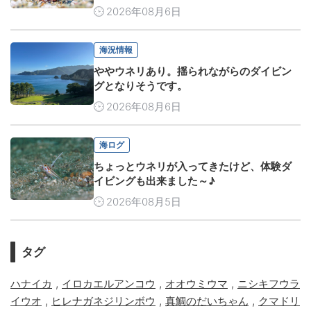
2026年08月6日
海況情報
ややウネリあり。揺られながらのダイビン
グとなりそうです。
2026年08月6日
海ログ
ちょっとウネリが入ってきたけど、体験ダ
イビングも出来ました～♪
2026年08月5日
タグ
,
,
,
ハナイカ
イロカエルアンコウ
オオウミウマ
ニシキフウラ
,
,
,
イウオ
ヒレナガネジリンボウ
真鯛のだいちゃん
クマドリ