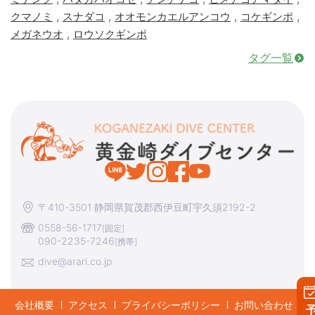
,
,
,
,
クマノミ
スナダコ
オオモンカエルアンコウ
コケギンポ
,
メガネウオ
ロウソクギンポ
タグ一覧
〒410-3501 静岡県賀茂郡西伊豆町宇久須2192-2
0558-56-1717
[固定]
090-2235-7246
[携帯]
dive@arari.co.jp
会社概要
アクセス
プライバシーポリシー
お問い合わせ