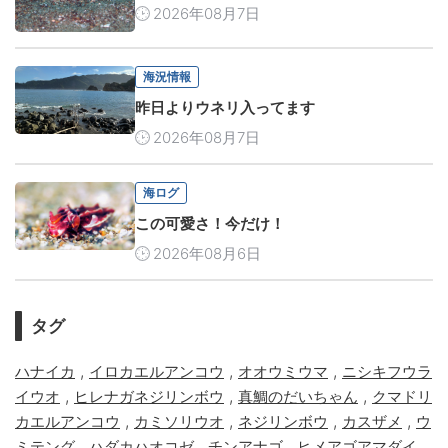
2026年08月7日
海況情報
昨日よりウネリ入ってます
2026年08月7日
海ログ
この可愛さ！今だけ！
2026年08月6日
タグ
,
,
,
ハナイカ
イロカエルアンコウ
オオウミウマ
ニシキフウラ
,
,
,
イウオ
ヒレナガネジリンボウ
真鯛のだいちゃん
クマドリ
,
,
,
,
カエルアンコウ
カミソリウオ
ネジリンボウ
カスザメ
ウ
,
,
,
,
ミテング
ハダカハオコゼ
チンアナゴ
ヒメアゴアマダイ