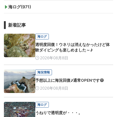
海ログ(971)
新着記事
海ログ
透明度回復！ウネリは消えなかったけど体
験ダイビングも楽しめました～♪
2026年08月8日
海況情報
予想以上に海況回復♪通常OPENです😄
2026年08月8日
海ログ
うねりで透明度が・・・。