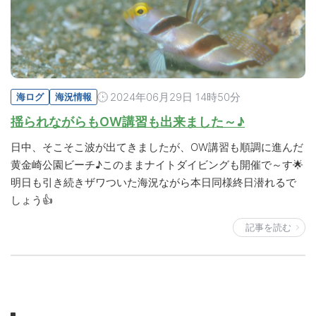
2024年06月29日 14時50分
海ログ
海況情報
揺られながらもOW講習も出来ました～♪
日中、そこそこ波が出てきましたが、OW講習も順調に進んだ
黄金崎公園ビーチ♪このままナイトダイビングも開催で～す🌟
明日も引き続きザワついた海況ながら本日同様終日潜れるで
しょう👍
記事を読む