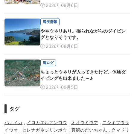
2026年08月6日
海況情報
ややウネリあり。揺られながらのダイビン
グとなりそうです。
2026年08月6日
海ログ
ちょっとウネリが入ってきたけど、体験ダ
イビングも出来ました～♪
2026年08月5日
タグ
,
,
,
ハナイカ
イロカエルアンコウ
オオウミウマ
ニシキフウラ
,
,
,
イウオ
ヒレナガネジリンボウ
真鯛のだいちゃん
クマドリ