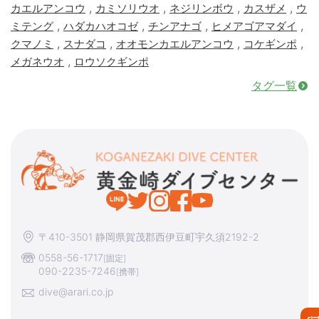
,
,
,
,
カエルアンコウ
カミソリウオ
ネジリンボウ
カスザメ
ウ
,
,
,
,
ミテング
ハダカハオコゼ
チンアナゴ
ヒメアゴアマダイ
,
,
,
,
クマノミ
スナダコ
オオモンカエルアンコウ
コケギンポ
,
メガネウオ
ロウソクギンポ
タグ一覧
〒410-3501 静岡県賀茂郡西伊豆町宇久須2192-2
0558-56-1717
[固定]
090-2235-7246
[携帯]
dive@arari.co.jp