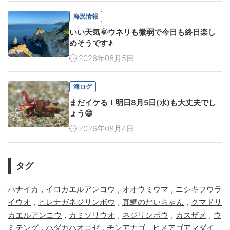
海況情報
いい天気🌞ウネリも微弱で今日も終日楽し
めそうです♪
2026年08月5日
海ログ
まだイケる！明日8月5日(水)も大丈夫でし
ょう😄
2026年08月4日
タグ
,
,
,
ハナイカ
イロカエルアンコウ
オオウミウマ
ニシキフウラ
,
,
,
イウオ
ヒレナガネジリンボウ
真鯛のだいちゃん
クマドリ
,
,
,
,
カエルアンコウ
カミソリウオ
ネジリンボウ
カスザメ
ウ
,
,
,
,
ミテング
ハダカハオコゼ
チンアナゴ
ヒメアゴアマダイ