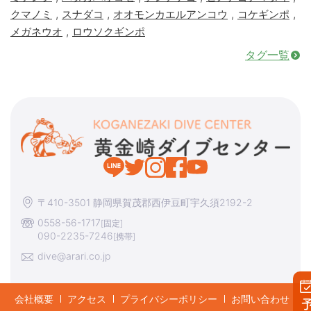
,
,
,
,
クマノミ
スナダコ
オオモンカエルアンコウ
コケギンポ
,
メガネウオ
ロウソクギンポ
タグ一覧
〒410-3501 静岡県賀茂郡西伊豆町宇久須2192-2
0558-56-1717
[固定]
090-2235-7246
[携帯]
dive@arari.co.jp
会社概要
アクセス
プライバシーポリシー
お問い合わせ