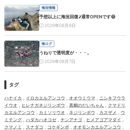
海況情報
予想以上に海況回復♪通常OPENです😄
2026年08月8日
海ログ
うねりで透明度が・・・。
2026年08月7日
タグ
,
,
,
ハナイカ
イロカエルアンコウ
オオウミウマ
ニシキフウラ
,
,
,
イウオ
ヒレナガネジリンボウ
真鯛のだいちゃん
クマドリ
,
,
,
,
カエルアンコウ
カミソリウオ
ネジリンボウ
カスザメ
ウ
,
,
,
,
ミテング
ハダカハオコゼ
チンアナゴ
ヒメアゴアマダイ
,
,
,
,
クマノミ
スナダコ
コケギンポ
オオモンカエルアンコウ