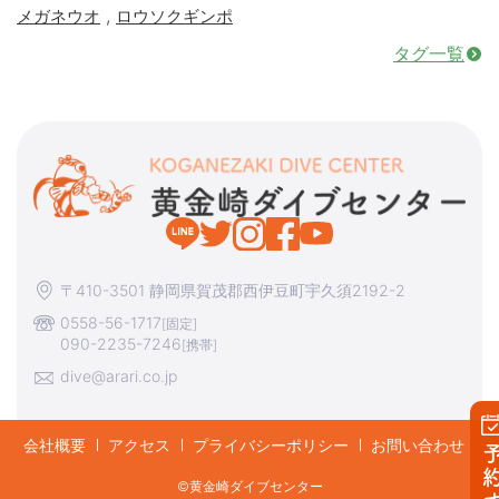
,
メガネウオ
ロウソクギンポ
タグ一覧
〒410-3501 静岡県賀茂郡西伊豆町宇久須2192-2
0558-56-1717
[固定]
090-2235-7246
[携帯]
dive@arari.co.jp
会社概要
アクセス
プライバシーポリシー
お問い合わせ
予約す
©︎黄金崎ダイブセンター