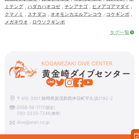
,
,
,
,
ミテング
ハダカハオコゼ
チンアナゴ
ヒメアゴアマダイ
,
,
,
,
クマノミ
スナダコ
オオモンカエルアンコウ
コケギンポ
,
メガネウオ
ロウソクギンポ
タグ一覧
〒410-3501 静岡県賀茂郡西伊豆町宇久須2192-2
0558-56-1717
[固定]
090-2235-7246
[携帯]
dive@arari.co.jp