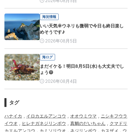
2026年08月5日
海況情報
いい天気🌞ウネリも微弱で今日も終日楽し
めそうです♪
2026年08月5日
海ログ
まだイケる！明日8月5日(水)も大丈夫でし
ょう😄
2026年08月4日
タグ
,
,
,
ハナイカ
イロカエルアンコウ
オオウミウマ
ニシキフウラ
,
,
,
イウオ
ヒレナガネジリンボウ
真鯛のだいちゃん
クマドリ
,
,
,
,
カエルアンコウ
カミソリウオ
ネジリンボウ
カスザメ
ウ