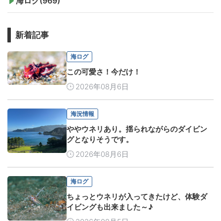
海ログ(969)
新着記事
海ログ
この可愛さ！今だけ！
2026年08月6日
海況情報
ややウネリあり。揺られながらのダイビン
グとなりそうです。
2026年08月6日
海ログ
ちょっとウネリが入ってきたけど、体験ダ
イビングも出来ました～♪