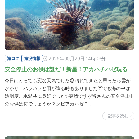
2025年09月29日 14時03分
海ログ
海況情報
安全停止のお供は誰だ！新星！アカハチハゼ現る
今日はとっても変な天気でした😓晴れてきたと思ったら雲が
かかり、パラパラと雨が降る時もありました☔でも海の中は
透明度、水温共に良好でした✨突然ですが皆さんの安全停止中
のお供は何でしょうか？クビアカハゼ？…
記事を読む