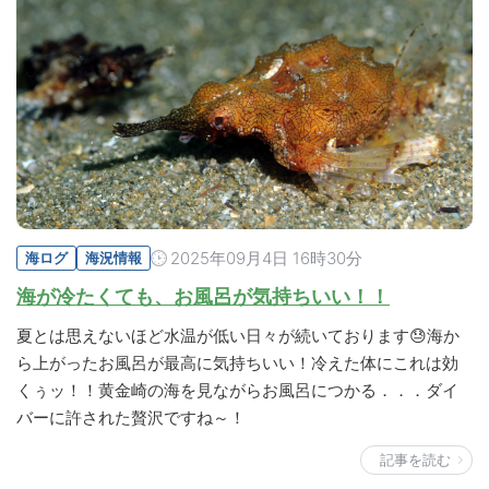
2025年09月4日 16時30分
海ログ
海況情報
海が冷たくても、お風呂が気持ちいい！！
夏とは思えないほど水温が低い日々が続いております😓海か
ら上がったお風呂が最高に気持ちいい！冷えた体にこれは効
くぅッ！！黄金崎の海を見ながらお風呂につかる．．．ダイ
バーに許された贅沢ですね～！
記事を読む