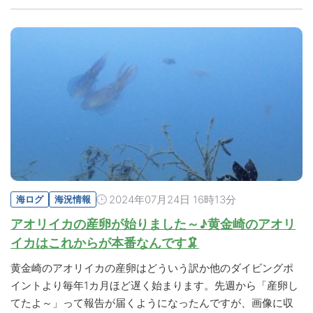
2024年07月24日 16時13分
海ログ
海況情報
アオリイカの産卵が始りました～♪黄金崎のアオリ
イカはこれからが本番なんです🦑
黄金崎のアオリイカの産卵はどういう訳か他のダイビングポ
イントより毎年1カ月ほど遅く始まります。先週から「産卵し
てたよ～」って報告が届くようになったんですが、画像に収