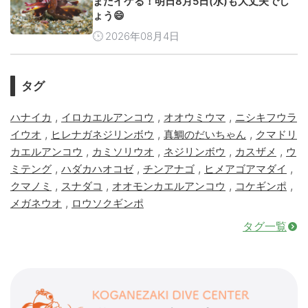
まだイケる！明日8月5日(水)も大丈夫でし
ょう😄
2026年08月4日
タグ
,
,
,
ハナイカ
イロカエルアンコウ
オオウミウマ
ニシキフウラ
,
,
,
イウオ
ヒレナガネジリンボウ
真鯛のだいちゃん
クマドリ
,
,
,
,
カエルアンコウ
カミソリウオ
ネジリンボウ
カスザメ
ウ
,
,
,
,
ミテング
ハダカハオコゼ
チンアナゴ
ヒメアゴアマダイ
,
,
,
,
クマノミ
スナダコ
オオモンカエルアンコウ
コケギンポ
,
メガネウオ
ロウソクギンポ
タグ一覧