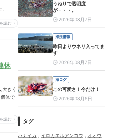
うねりで透明度
た。
が・・・。
2026年08月7日
を読む
海況情報
昨日よりウネリ入ってま
す
2026年08月7日
連休
海ログ
この可愛さ！今だけ！
ん大きく
い個体で
2026年08月6日
を読む
タグ
,
,
ハナイカ
イロカエルアンコウ
オオウ