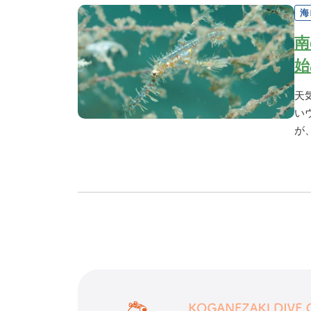
海
南
始
天
い
が