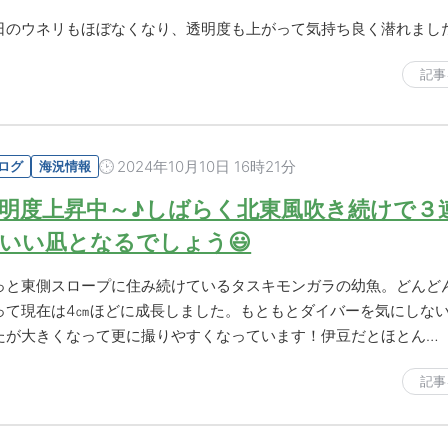
日のウネリもほぼなくなり、透明度も上がって気持ち良く潜れまし
記事
2024年10月10日 16時21分
ログ
海況情報
明度上昇中～♪しばらく北東風吹き続けで３
いい凪となるでしょう😃
っと東側スロープに住み続けているタスキモンガラの幼魚。どんど
って現在は4㎝ほどに成長しました。もともとダイバーを気にしな
たが大きくなって更に撮りやすくなっています！伊豆だとほとん…
記事