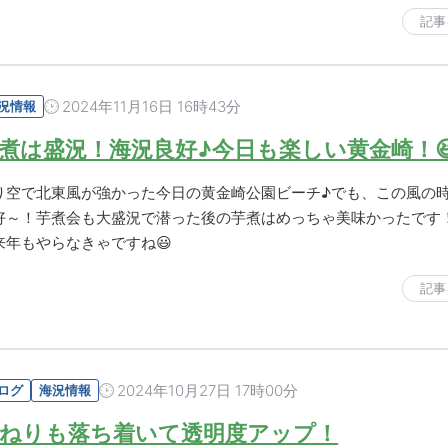
記事
2024年11月16日 16時43分
況情報
煮は盛況！海況良好♪今日も楽しい黄金崎！
り空で北東風が強かった今日の黄金崎公園ビーチ♪でも、この風の
好～！芋煮会も大盛況で潜った後の芋煮はめっちゃ美味かったです
来年もやらなきゃですね😃
記事
2024年10月27日 17時00分
ログ
海況情報
ねりも落ち着いて透明度アップ！