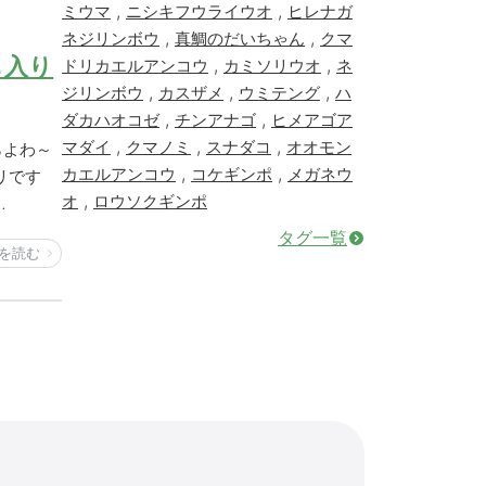
,
,
ミウマ
ニシキフウライウオ
ヒレナガ
,
,
ネジリンボウ
真鯛のだいちゃん
クマ
も入り
,
,
ドリカエルアンコウ
カミソリウオ
ネ
,
,
,
ジリンボウ
カスザメ
ウミテング
ハ
,
,
ダカハオコゼ
チンアナゴ
ヒメアゴア
,
,
,
マダイ
クマノミ
スナダコ
オオモン
らよわ～
,
,
カエルアンコウ
コケギンポ
メガネウ
リです
,
オ
ロウソクギンポ
…
タグ一覧
を読む