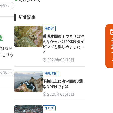
を読む
新着記事
海ログ
透明度回復！ウネリは消

予
えなかったけど体験ダイ
ビングも楽しめました～
時は海況
♪
！こりゃ
2026年08月8日
を読む
海況情報
予想以上に海況回復♪通
常OPENです😄
2026年08月8日
海ログ