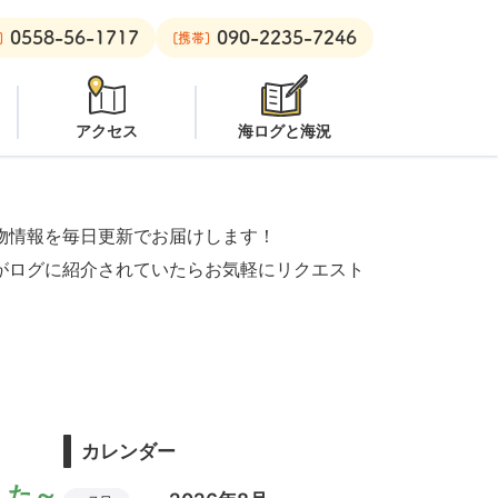
0558-56-1717
090-2235-7246
ビーチ：
オープン
安良里ボート：
潜水注意
]
[携帯]
アクセス
海ログと海況
物情報を毎日更新でお届けします！
がログに紹介されていたらお気軽にリクエスト
カレンダー
した～