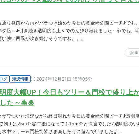
報通り昼前から雨がパラつき始めた今日の黄金崎公園ビーチ♪でも
ベタ凪～♪引き続き透明度も上々でのんびり潜れました～👍でも、
再び強い西風が吹き続けそうですね。。。
記事
2024年12月21日 15時05分
ログ
海況情報
明度大幅UP！今日もツリー＆門松で盛り上
した～🎄🎍
々ザワついた海況ながら終日潜れた今日の黄金崎公園ビーチ♪透明
Pで朝１は25m⇧😲午後になっても15ｍ⇧と快適でした♪透明度の
も水中ツリー＆門松で皆さま楽しそうに遊んでいましたよ…