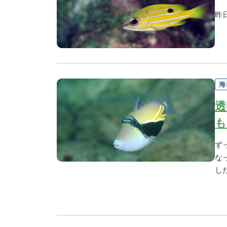
昨
海
透
も
ず
な
し