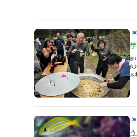
海
芋
曇
良
ぁ
海
う