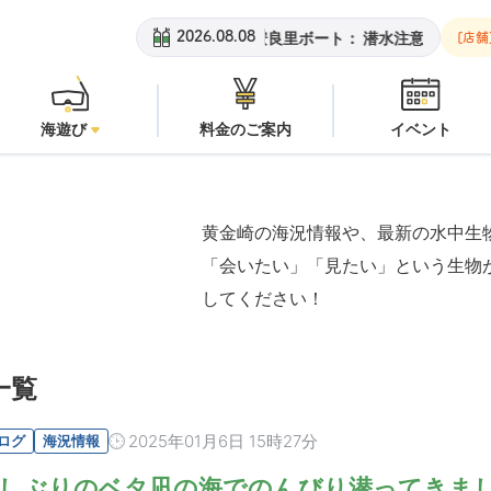
黄金崎ビーチ：
オープン
安良里ボート：
潜水注意
黄金崎
2026.08.08
[店舗
海遊び
料金のご案内
イベント
黄金崎の海況情報や、最新の水中生
「会いたい」「見たい」という生物
してください！
一覧
2025年01月6日 15時27分
ログ
海況情報
しぶりのベタ凪の海でのんびり潜ってきま