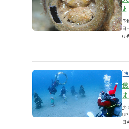
♪
予
日
は
海
透
ま
少
U
日