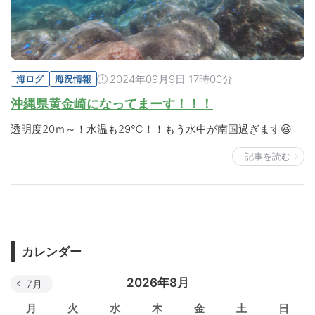
2024年09月9日 17時00分
海ログ
海況情報
沖縄県黄金崎になってまーす！！！
透明度20ｍ～！水温も29℃！！もう水中が南国過ぎます😆
記事を読む
カレンダー
2026年8月
7月
月
火
水
木
金
土
日