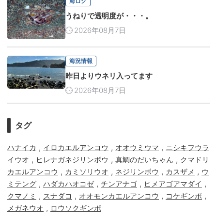
海ログ
うねりで透明度が・・・。
2026年08月7日
海況情報
昨日よりウネリ入ってます
2026年08月7日
タグ
,
,
,
ハナイカ
イロカエルアンコウ
オオウミウマ
ニシキフウラ
,
,
,
イウオ
ヒレナガネジリンボウ
真鯛のだいちゃん
クマドリ
,
,
,
,
カエルアンコウ
カミソリウオ
ネジリンボウ
カスザメ
ウ
,
,
,
,
ミテング
ハダカハオコゼ
チンアナゴ
ヒメアゴアマダイ
,
,
,
,
クマノミ
スナダコ
オオモンカエルアンコウ
コケギンポ
,
メガネウオ
ロウソクギンポ