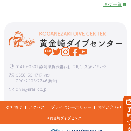
タグ一覧
〒410-3501 静岡県賀茂郡西伊豆町宇久須2192-2
0558-56-1717
[固定]
090-2235-7246
[携帯]
dive@arari.co.jp
会社概要
アクセス
プライバシーポリシー
お問い合わせ
予約す
©︎黄金崎ダイブセンター