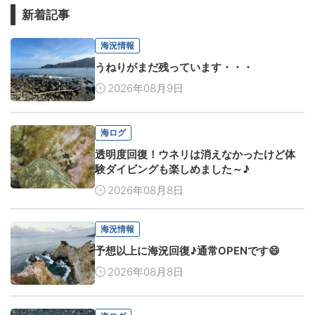
新着記事
海況情報
うねりがまだ残っています・・・
2026年08月9日
海ログ
透明度回復！ウネリは消えなかったけど体
験ダイビングも楽しめました～♪
2026年08月8日
海況情報
予想以上に海況回復♪通常OPENです😄
2026年08月8日