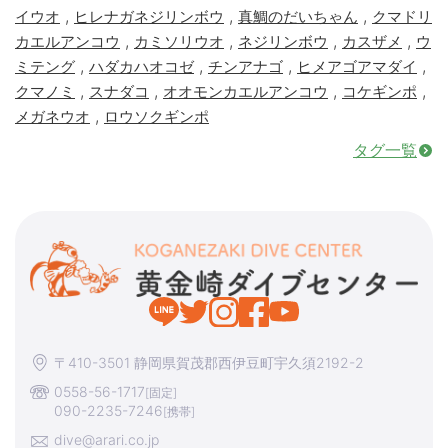
,
,
,
イウオ
ヒレナガネジリンボウ
真鯛のだいちゃん
クマドリ
,
,
,
,
カエルアンコウ
カミソリウオ
ネジリンボウ
カスザメ
ウ
,
,
,
,
ミテング
ハダカハオコゼ
チンアナゴ
ヒメアゴアマダイ
,
,
,
,
クマノミ
スナダコ
オオモンカエルアンコウ
コケギンポ
,
メガネウオ
ロウソクギンポ
タグ一覧
〒410-3501 静岡県賀茂郡西伊豆町宇久須2192-2
0558-56-1717
[固定]
090-2235-7246
[携帯]
dive@arari.co.jp