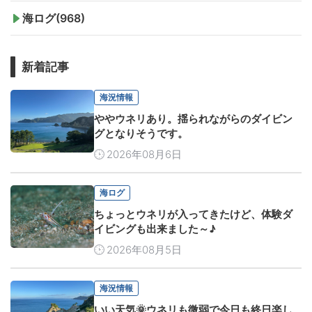
海ログ(968)
新着記事
海況情報
ややウネリあり。揺られながらのダイビン
グとなりそうです。
2026年08月6日
海ログ
ちょっとウネリが入ってきたけど、体験ダ
イビングも出来ました～♪
2026年08月5日
海況情報
いい天気🌞ウネリも微弱で今日も終日楽し