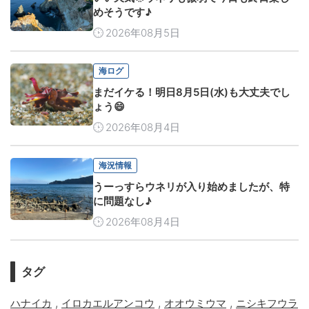
めそうです♪
2026年08月5日
海ログ
まだイケる！明日8月5日(水)も大丈夫でし
ょう😄
2026年08月4日
海況情報
うーっすらウネリが入り始めましたが、特
に問題なし♪
2026年08月4日
タグ
,
,
,
ハナイカ
イロカエルアンコウ
オオウミウマ
ニシキフウラ