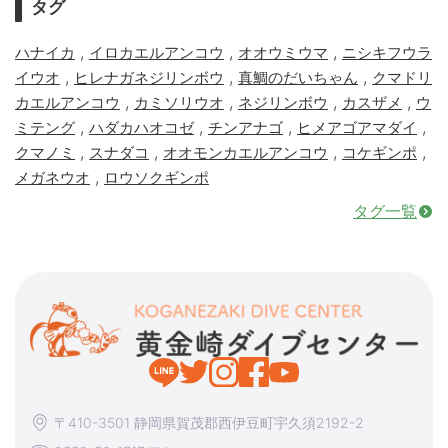
タグ
,
,
,
ハナイカ
イロカエルアンコウ
オオウミウマ
ニシキフウラ
,
,
,
イウオ
ヒレナガネジリンボウ
真鯛のだいちゃん
クマドリ
,
,
,
,
カエルアンコウ
カミソリウオ
ネジリンボウ
カスザメ
ウ
,
,
,
,
ミテング
ハダカハオコゼ
チンアナゴ
ヒメアゴアマダイ
,
,
,
,
クマノミ
スナダコ
オオモンカエルアンコウ
コケギンポ
,
メガネウオ
ロウソクギンポ
タグ一覧
〒410-3501 静岡県賀茂郡西伊豆町宇久須2192-2