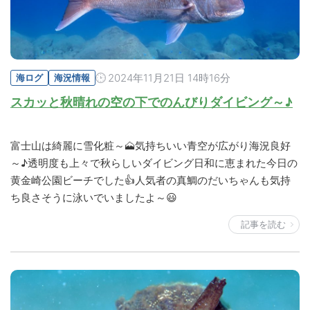
2024年11月21日 14時16分
海ログ
海況情報
スカッと秋晴れの空の下でのんびりダイビング～♪
富士山は綺麗に雪化粧～🗻気持ちいい青空が広がり海況良好
～♪透明度も上々で秋らしいダイビング日和に恵まれた今日の
黄金崎公園ビーチでした👍人気者の真鯛のだいちゃんも気持
ち良さそうに泳いでいましたよ～😃
記事を読む