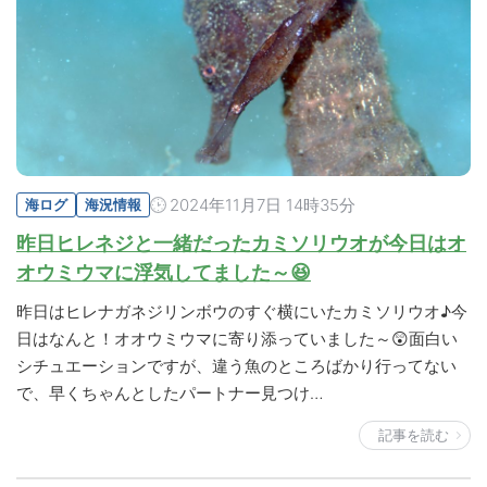
2024年11月7日 14時35分
海ログ
海況情報
昨日ヒレネジと一緒だったカミソリウオが今日はオ
オウミウマに浮気してました～😆
昨日はヒレナガネジリンボウのすぐ横にいたカミソリウオ♪今
日はなんと！オオウミウマに寄り添っていました～😲面白い
シチュエーションですが、違う魚のところばかり行ってない
で、早くちゃんとしたパートナー見つけ…
記事を読む