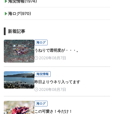
海況情報(1974)
海ログ(970)
新着記事
海ログ
うねりで透明度が・・・。
2026年08月7日
海況情報
昨日よりウネリ入ってます
2026年08月7日
海ログ
この可愛さ！今だけ！