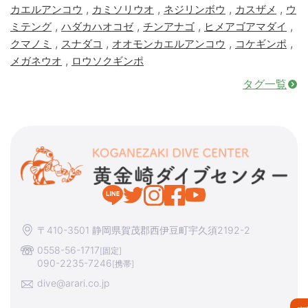
,
,
,
,
カエルアンコウ
カミソリウオ
ネジリンボウ
カスザメ
ウ
,
,
,
,
ミテング
ハダカハオコゼ
チンアナゴ
ヒメアゴアマダイ
,
,
,
,
クマノミ
スナダコ
オオモンカエルアンコウ
コケギンポ
,
メガネウオ
ロウソクギンポ
タグ一覧
〒410-3501 静岡県賀茂郡西伊豆町宇久須2192-2
0558-56-1717
[固定]
090-2235-7246
[携帯]
dive@arari.co.jp