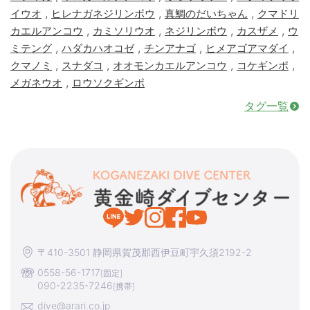
,
,
,
イウオ
ヒレナガネジリンボウ
真鯛のだいちゃん
クマドリ
,
,
,
,
カエルアンコウ
カミソリウオ
ネジリンボウ
カスザメ
ウ
,
,
,
,
ミテング
ハダカハオコゼ
チンアナゴ
ヒメアゴアマダイ
,
,
,
,
クマノミ
スナダコ
オオモンカエルアンコウ
コケギンポ
,
メガネウオ
ロウソクギンポ
タグ一覧
〒410-3501 静岡県賀茂郡西伊豆町宇久須2192-2
0558-56-1717
[固定]
090-2235-7246
[携帯]
dive@arari.co.jp