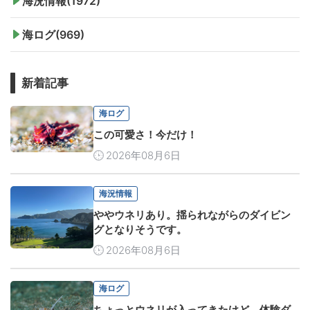
海況情報(1972)
海ログ(969)
新着記事
海ログ
この可愛さ！今だけ！
2026年08月6日
海況情報
ややウネリあり。揺られながらのダイビン
グとなりそうです。
2026年08月6日
海ログ
ちょっとウネリが入ってきたけど、体験ダ