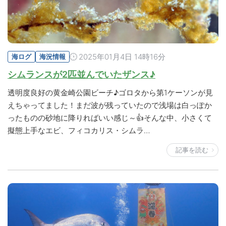
2025年01月4日 14時16分
海ログ
海況情報
シムランスが2匹並んでいたザンス♪
透明度良好の黄金崎公園ビーチ♪ゴロタから第1ケーソンが見
えちゃってました！まだ波が残っていたので浅場は白っぽか
ったものの砂地に降りればいい感じ～👍そんな中、小さくて
擬態上手なエビ、フィコカリス・シムラ…
記事を読む