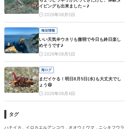
イビングも出来ました～♪
2026年08月5日
海況情報
いい天気🌞ウネリも微弱で今日も終日楽し
めそうです♪
2026年08月5日
海ログ
まだイケる！明日8月5日(水)も大丈夫でし
ょう😄
2026年08月4日
タグ
,
,
,
ハナイカ
イロカエルアンコウ
オオウミウマ
ニシキフウラ