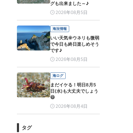
グも出来ました～♪
2026年08月5日
海況情報
いい天気🌞ウネリも微弱
で今日も終日楽しめそう
です♪
2026年08月5日
海ログ
まだイケる！明日8月5
日(水)も大丈夫でしょう
😄
2026年08月4日
タグ