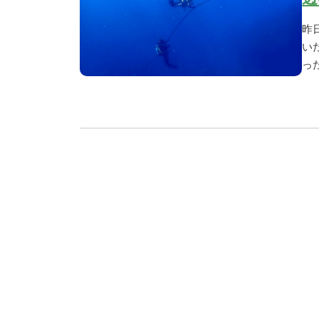
昨
い
っ