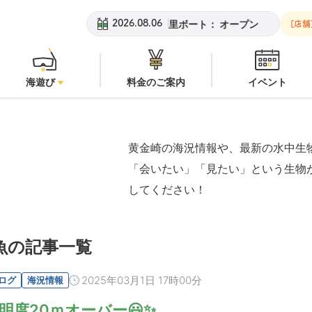
黄金崎ビーチ：
オープン
安良里ボート：
オープン
黄金崎ビ
2026.08.06
[店舗
海遊び
料金のご案内
イベント
黄金崎の海況情報や、最新の水中生
「会いたい」「見たい」という生物
してください！
魚の記事一覧
2025年03月1日 17時00分
ログ
海況情報
明度20ｍオーバー😃✨