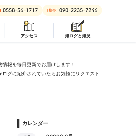
0558-56-1717
090-2235-7246
ーチ：
オープン
安良里ボート：
オープン
]
[携帯]
アクセス
海ログと海況
物情報を毎日更新でお届けします！
がログに紹介されていたらお気軽にリクエスト
カレンダー