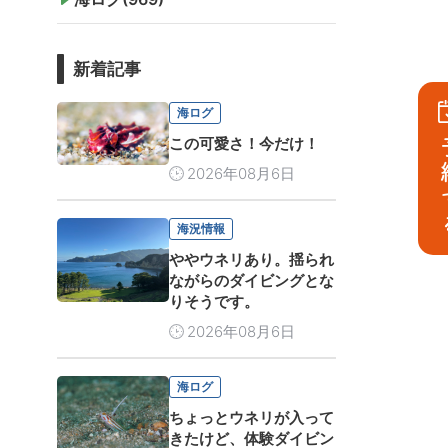
新着記事
海ログ
この可愛さ！今だけ！
予
2026年08月6日
海況情報
ややウネリあり。揺られ
ながらのダイビングとな
りそうです。
2026年08月6日
海ログ
ちょっとウネリが入って
きたけど、体験ダイビン