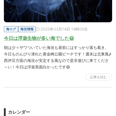
2025年03月14日 14時00分
海ログ
海況情報
今日は浮遊生物が多い海でした😃
朝は少々ザワついていた海況も昼前にはすっかり落ち着き、
今日ものんびり潜れた黄金崎公園ビーチです！週末は北東風♪
西伊豆方面の海況が安定する風なので是非遊びに来てくださ
～い！今日は浮遊系面白かったです😆
記事を読む
カレンダー