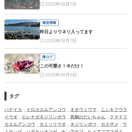
2026年08月7日
海況情報
昨日よりウネリ入ってます
2026年08月7日
海ログ
この可愛さ！今だけ！
2026年08月6日
タグ
,
,
,
ハナイカ
イロカエルアンコウ
オオウミウマ
ニシキフウラ
,
,
,
イウオ
ヒレナガネジリンボウ
真鯛のだいちゃん
クマドリ
,
,
,
,
カエルアンコウ
カミソリウオ
ネジリンボウ
カスザメ
ウ
,
,
,
,
ミテング
ハダカハオコゼ
チンアナゴ
ヒメアゴアマダイ