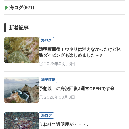
海ログ(971)
新着記事
海ログ
透明度回復！ウネリは消えなかったけど体
験ダイビングも楽しめました～♪
2026年08月8日
海況情報
予想以上に海況回復♪通常OPENです😄
2026年08月8日
海ログ
うねりで透明度が・・・。