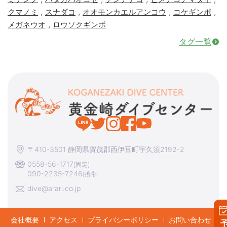
,
,
,
,
クマノミ
スナダコ
オオモンカエルアンコウ
コケギンポ
,
メガネウオ
ロウソクギンポ
タグ一覧
〒410-3501 静岡県賀茂郡西伊豆町宇久須2192-2
0558-56-1717
[固定]
090-2235-7246
[携帯]
dive@arari.co.jp
会社概要
アクセス
プライバシーポリシー
お問い合わせ