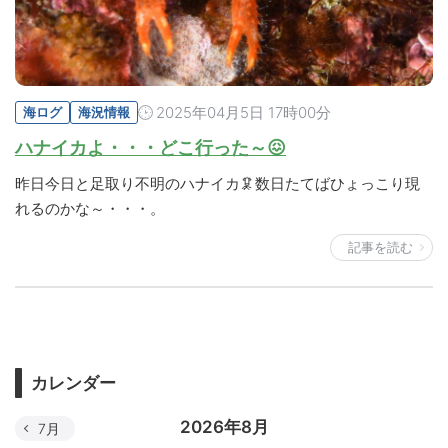
2025年04月5日 17時00分
海ログ
海況情報
ハナイカよ・・・どこ行った～😖
昨日今日と足取り不明のハナイカ🦑数日たてばひょっこり現
れるのかな～・・・。
記事を読む
カレンダー
2026年8月
7月