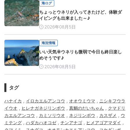
海ログ
ちょっとウネリが入ってきたけど、体験ダ
イビングも出来ました～♪
2026年08月5日
海況情報
いい天気🌞ウネリも微弱で今日も終日楽し
めそうです♪
2026年08月5日
タグ
,
,
,
ハナイカ
イロカエルアンコウ
オオウミウマ
ニシキフウラ
,
,
,
イウオ
ヒレナガネジリンボウ
真鯛のだいちゃん
クマドリ
,
,
,
,
カエルアンコウ
カミソリウオ
ネジリンボウ
カスザメ
ウ
,
,
,
,
ミテング
ハダカハオコゼ
チンアナゴ
ヒメアゴアマダイ
,
,
,
,
クマノミ
スナダコ
オオモンカエルアンコウ
コケギンポ