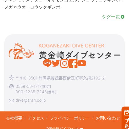
,
メガネウオ
ロウソクギンポ
タグ一覧
〒410-3501 静岡県賀茂郡西伊豆町宇久須2192-2
0558-56-1717
[固定]
090-2235-7246
[携帯]
dive@arari.co.jp
会社概要
アクセス
プライバシーポリシー
お問い合わせ
©︎黄金崎ダイブセンター