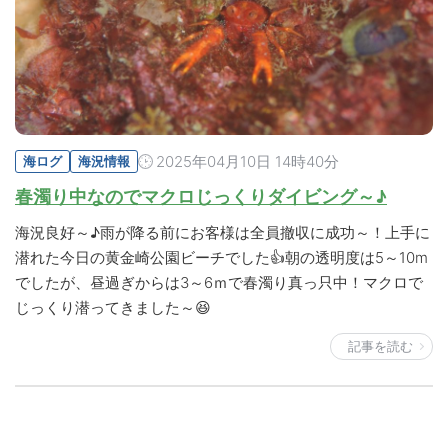
2025年04月10日 14時40分
海ログ
海況情報
春濁り中なのでマクロじっくりダイビング～♪
海況良好～♪雨が降る前にお客様は全員撤収に成功～！上手に
潜れた今日の黄金崎公園ビーチでした👍朝の透明度は5～10m
でしたが、昼過ぎからは3～6ｍで春濁り真っ只中！マクロで
じっくり潜ってきました～😆
記事を読む