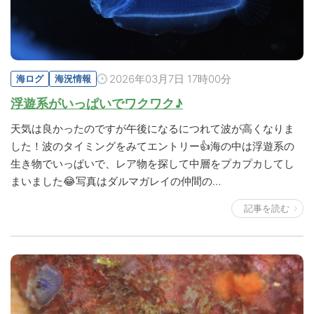
2026年03月7日 17時00分
海ログ
海況情報
浮遊系がいっぱいでワクワク♪
天気は良かったのですが午後になるにつれて波が高くなりま
した！波のタイミングをみてエントリー👍海の中は浮遊系の
生き物でいっぱいで、レア物を探して中層をプカプカしてし
まいました😂写真はダルマガレイの仲間の…
記事を読む