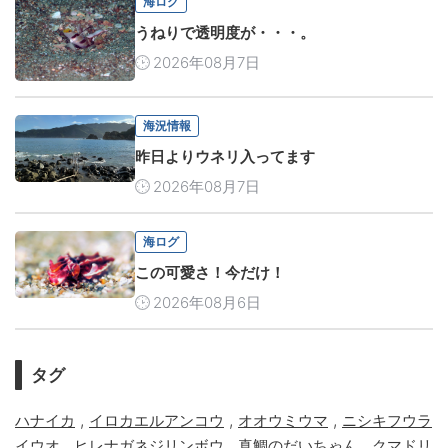
海ログ
うねりで透明度が・・・。
2026年08月7日
海況情報
昨日よりウネリ入ってます
2026年08月7日
海ログ
この可愛さ！今だけ！
2026年08月6日
タグ
,
,
,
ハナイカ
イロカエルアンコウ
オオウミウマ
ニシキフウラ
,
,
,
イウオ
ヒレナガネジリンボウ
真鯛のだいちゃん
クマドリ