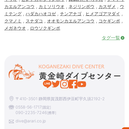
,
,
,
,
カエルアンコウ
カミソリウオ
ネジリンボウ
カスザメ
ウ
,
,
,
,
ミテング
ハダカハオコゼ
チンアナゴ
ヒメアゴアマダイ
,
,
,
,
クマノミ
スナダコ
オオモンカエルアンコウ
コケギンポ
,
メガネウオ
ロウソクギンポ
タグ一覧
〒410-3501 静岡県賀茂郡西伊豆町宇久須2192-2
0558-56-1717
[固定]
090-2235-7246
[携帯]
dive@arari.co.jp