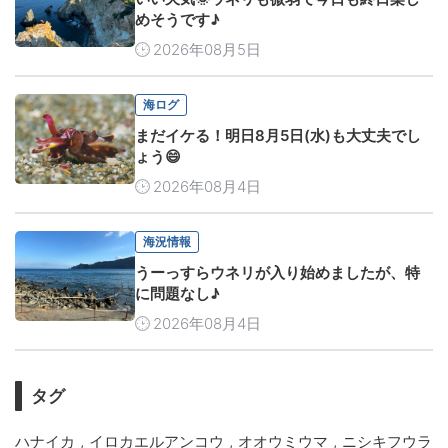
めそうです♪
2026年08月5日
海ログ
まだイケる！明日8月5日(水)も大丈夫でし
ょう😄
2026年08月4日
海況情報
うーっすらウネリが入り始めましたが、特
に問題なし♪
2026年08月4日
タグ
,
,
,
ハナイカ
イロカエルアンコウ
オオウミウマ
ニシキフウラ