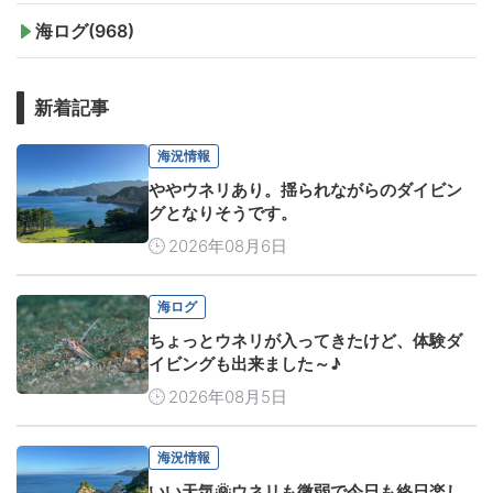
海ログ(968)
新着記事
海況情報
ややウネリあり。揺られながらのダイビン
グとなりそうです。
2026年08月6日
海ログ
ちょっとウネリが入ってきたけど、体験ダ
イビングも出来ました～♪
2026年08月5日
海況情報
いい天気🌞ウネリも微弱で今日も終日楽し