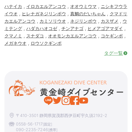
,
,
,
ハナイカ
イロカエルアンコウ
オオウミウマ
ニシキフウラ
,
,
,
イウオ
ヒレナガネジリンボウ
真鯛のだいちゃん
クマドリ
,
,
,
,
カエルアンコウ
カミソリウオ
ネジリンボウ
カスザメ
ウ
,
,
,
,
ミテング
ハダカハオコゼ
チンアナゴ
ヒメアゴアマダイ
,
,
,
,
クマノミ
スナダコ
オオモンカエルアンコウ
コケギンポ
,
メガネウオ
ロウソクギンポ
タグ一覧
〒410-3501 静岡県賀茂郡西伊豆町宇久須2192-2
0558-56-1717
[固定]
090-2235-7246
[携帯]