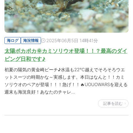
2025年06月5日 14時41分
海ログ
海況情報
太陽ポカポカ🌞カミソリウオ登場！！？最高のダイ
ビング日和です♪
初夏の陽気の黄金崎ビーチ♪水温も22℃越えでそろそろウエ
ットスーツの時期かな～実感します。本日はなんと！！カミ
ソリウオのペアが登場！！！急げ！！🔥UOUOWARSを迎える
週末も海況良好！あなたのチャレ…
記事を読む