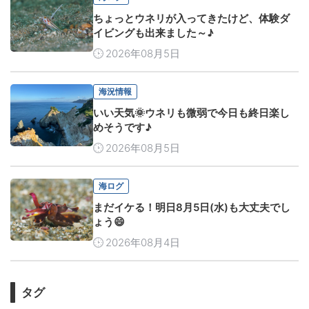
ちょっとウネリが入ってきたけど、体験ダ
イビングも出来ました～♪
2026年08月5日
海況情報
いい天気🌞ウネリも微弱で今日も終日楽し
めそうです♪
2026年08月5日
海ログ
まだイケる！明日8月5日(水)も大丈夫でし
ょう😄
2026年08月4日
タグ