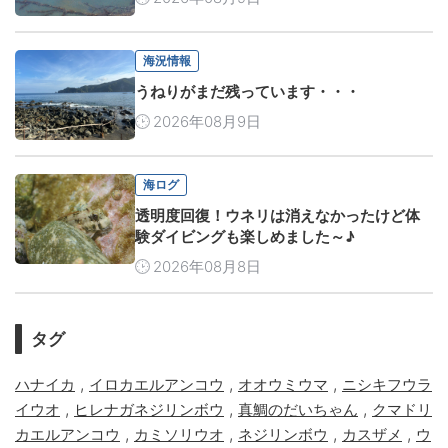
海況情報
うねりがまだ残っています・・・
2026年08月9日
海ログ
透明度回復！ウネリは消えなかったけど体
験ダイビングも楽しめました～♪
2026年08月8日
タグ
,
,
,
ハナイカ
イロカエルアンコウ
オオウミウマ
ニシキフウラ
,
,
,
イウオ
ヒレナガネジリンボウ
真鯛のだいちゃん
クマドリ
,
,
,
,
カエルアンコウ
カミソリウオ
ネジリンボウ
カスザメ
ウ