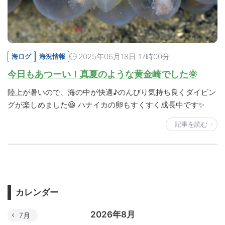
2025年06月18日 17時00分
海ログ
海況情報
今日もあつーい！真夏のような黄金崎でした🌞
陸上が暑いので、海の中が快適♪のんびり気持ち良くダイビン
グが楽しめました😆 ハナイカの卵もすくすく成長中です✨
記事を読む
カレンダー
2026年8月
7月