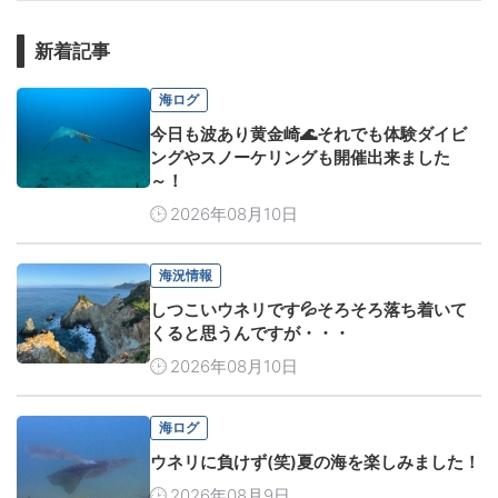
新着記事
海ログ
今日も波あり黄金崎🌊それでも体験ダイビ
ングやスノーケリングも開催出来ました
～！
2026年08月10日
海況情報
しつこいウネリです💦そろそろ落ち着いて
くると思うんですが・・・
2026年08月10日
海ログ
ウネリに負けず(笑)夏の海を楽しみました！
2026年08月9日