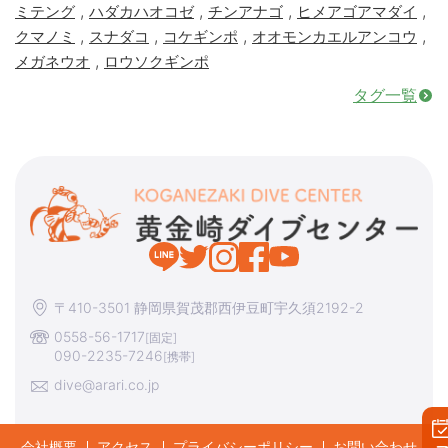
,
,
,
,
ミテング
ハダカハオコゼ
チンアナゴ
ヒメアゴアマダイ
,
,
,
,
クマノミ
スナダコ
コケギンポ
オオモンカエルアンコウ
,
メガネウオ
ロウソクギンポ
タグ一覧
〒410-3501 静岡県賀茂郡西伊豆町宇久須2192-2
0558-56-1717
[固定]
090-2235-7246
[携帯]
dive@arari.co.jp
会社概要
アクセス
プライバシーポリシー
お問い合わせ