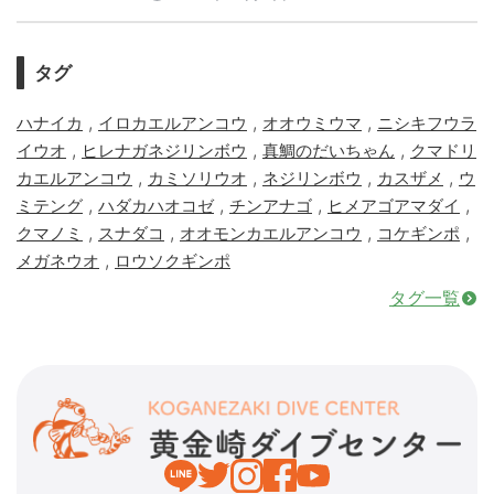
タグ
,
,
,
ハナイカ
イロカエルアンコウ
オオウミウマ
ニシキフウラ
,
,
,
イウオ
ヒレナガネジリンボウ
真鯛のだいちゃん
クマドリ
,
,
,
,
カエルアンコウ
カミソリウオ
ネジリンボウ
カスザメ
ウ
,
,
,
,
ミテング
ハダカハオコゼ
チンアナゴ
ヒメアゴアマダイ
,
,
,
,
クマノミ
スナダコ
オオモンカエルアンコウ
コケギンポ
,
メガネウオ
ロウソクギンポ
タグ一覧