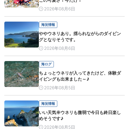
この可愛さ！今だけ！
2026年08月6日
海況情報
ややウネリあり。揺られながらのダイビン
グとなりそうです。
2026年08月6日
海ログ
ちょっとウネリが入ってきたけど、体験ダ
イビングも出来ました～♪
2026年08月5日
海況情報
いい天気🌞ウネリも微弱で今日も終日楽し
めそうです♪
2026年08月5日