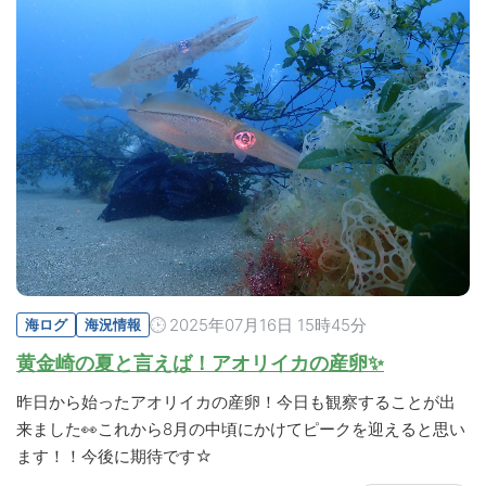
2025年07月16日 15時45分
海ログ
海況情報
黄金崎の夏と言えば！アオリイカの産卵✨
昨日から始ったアオリイカの産卵！今日も観察することが出
来ました👀これから8月の中頃にかけてピークを迎えると思い
ます！！今後に期待です☆