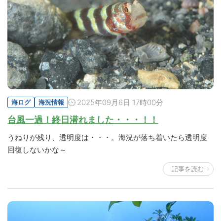
2025年09月6日 17時00分
海ログ
海況情報
台風一過！終日潜れました・・・！！
うねりが残り、透明度は・・・。海況が落ち着いたら透明度
回復しないかな～
記事を読む