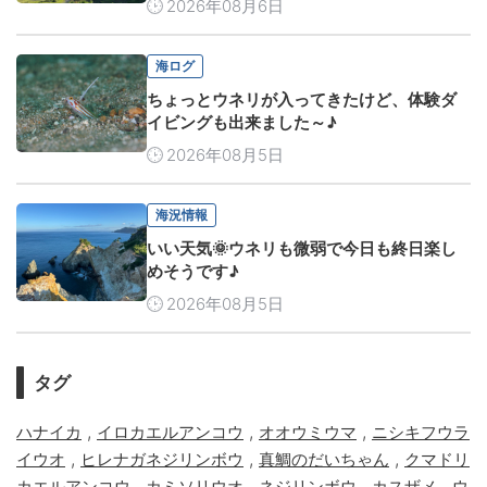
2026年08月6日
海ログ
ちょっとウネリが入ってきたけど、体験ダ
イビングも出来ました～♪
2026年08月5日
海況情報
いい天気🌞ウネリも微弱で今日も終日楽し
めそうです♪
2026年08月5日
タグ
,
,
,
ハナイカ
イロカエルアンコウ
オオウミウマ
ニシキフウラ
,
,
,
イウオ
ヒレナガネジリンボウ
真鯛のだいちゃん
クマドリ
,
,
,
,
カエルアンコウ
カミソリウオ
ネジリンボウ
カスザメ
ウ