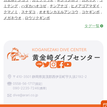
,
,
,
,
ミテング
ハダカハオコゼ
チンアナゴ
ヒメアゴアマダイ
,
,
,
,
クマノミ
スナダコ
オオモンカエルアンコウ
コケギンポ
,
メガネウオ
ロウソクギンポ
タグ一覧
〒410-3501 静岡県賀茂郡西伊豆町宇久須2192-2
0558-56-1717
[固定]
090-2235-7246
[携帯]
dive@arari.co.jp