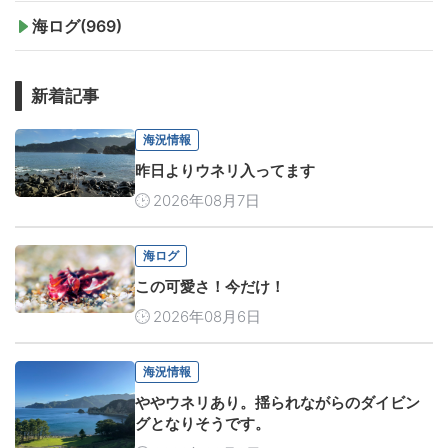
海ログ(969)
新着記事
海況情報
昨日よりウネリ入ってます
2026年08月7日
海ログ
この可愛さ！今だけ！
2026年08月6日
海況情報
ややウネリあり。揺られながらのダイビン
グとなりそうです。